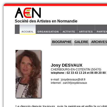
Société des Artistes en Normandie
ACCUEIL
ORGANISATION
ACTIVITE
ARTISTES
PARTE
BIOGRAPHIE
GALERIE
ARCHIVE
Josy DESVAUX
CHERBOURG-EN-COTENTIN (50470)
telephone : 02 33 43 13 24 et 06 89 20 80 
e-mail : josydesvaux@sfr.fr
internet : zart.fr/josydesvaux
Le dessin depuis toujours, puis la peinture et enfin la sculpt