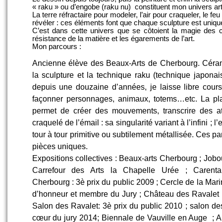
« raku » ou d’engobe (raku nu) constituent mon univers art
La terre réfractaire pour modeler, l’air pour craqueler, le feu
révéler : ces éléments font que chaque sculpture est uniqu
C’est dans cette univers que se côtoient la magie des con
résistance de la matière et les égarements de l’art.
Mon parcours :
Ancienne élève des Beaux-Arts de Cherbourg. Céram
la sculpture et la technique raku (technique japona
depuis une douzaine d’années, je laisse libre cours
façonner personnages, animaux, totems…etc. La plas
permet de créer des mouvements, transcrire des att
craquelé de l’émail : sa singularité variant à l’infini ;
tour à tour primitive ou subtilement métallisée. Ces par
pièces uniques.
Expositions collectives : Beaux-arts Cherbourg ; Jobou
Carrefour des Arts la Chapelle Urée ; Carent
Cherbourg : 3è prix du public 2009 ; Cercle de la Mari
d’honneur et membre du Jury ; Château des Ravalet ;
Salon des Ravalet: 3è prix du public 2010 ; salon d
cœur du jury 2014; Biennale de Vauville en Auge ;