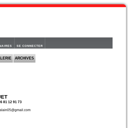
NAIRES
SE CONNECTER
LERIE
ARCHIVES
UET
06 81 12 91 73
t.alain05@gmail.com