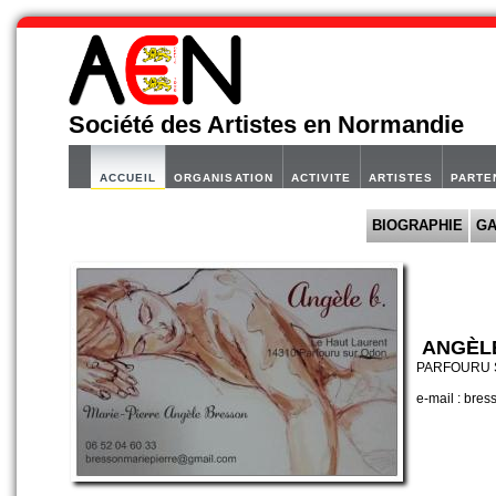
Société des Artistes en Normandie
ACCUEIL
ORGANISATION
ACTIVITE
ARTISTES
PARTE
BIOGRAPHIE
GA
ANGÈL
PARFOURU 
e-mail : bre