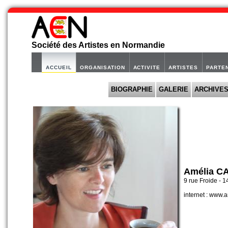
Société des Artistes en Normandie
ACCUEIL
ORGANISATION
ACTIVITE
ARTISTES
PARTE
BIOGRAPHIE
GALERIE
ARCHIVE
Amélia C
9 rue Froide - 
internet : www.