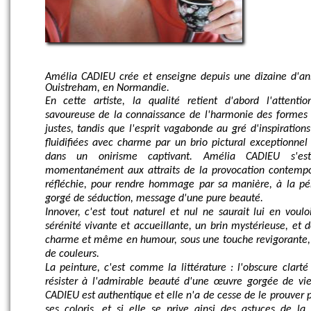
Amélia CADIEU crée et enseigne depuis une dizaine d'an
Ouistreham, en Normandie.
En cette artiste, la qualité retient d'abord l'attenti
savoureuse de la connaissance de l'harmonie des formes 
justes, tandis que l'esprit vagabonde au gré d'inspiration
fluidifiées avec charme par un brio pictural exceptionnel
dans un onirisme captivant. Amélia CADIEU s'es
momentanément aux attraits de la provocation contempor
réfléchie, pour rendre hommage par sa manière, à la pér
gorgé de séduction, message d'une pure beauté.
Innover, c'est tout naturel et nul ne saurait lui en voulo
sérénité vivante et accueillante, un brin mystérieuse, et
charme et même en humour, sous une touche revigorante, 
de couleurs.
La peinture, c'est comme la littérature : l'obscure clart
résister à l'admirable beauté d'une œuvre gorgée de vi
CADIEU est authentique et elle n'a de cesse de le prouver p
ses coloris, et si elle se prive ainsi des astuces de la