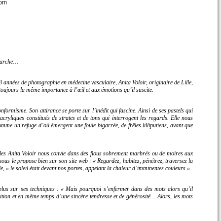
com
arche…
 années de photographie en médecine vasculaire, Anita Voloir, originaire de Lille,
 toujours la même importance à l’œil et aux émotions qu’il suscite.
nformisme. Son attirance se porte sur l’inédit qui fascine. Ainsi de ses pastels qui
cryliques constitués de strates et de tons qui interrogent les regards. Elle nous
mme un refuge d’où émergent une foule bigarrée, de frêles lilliputiens, avant que
elles Anita Voloir nous convie dans des flous sobrement marbrés ou de moires aux
 nous le propose bien sur son site web :
« Regardez, habitez, pénétrez, traversez la
le,
« le soleil était devant nos portes, appelant la chaleur d’imminentes couleurs ».
plus sur ses techniques :
« Mais pourquoi s’enfermer dans des mots alors qu’il
tuition et en même temps d’une sincère tendresse et de générosité… Alors, les mots