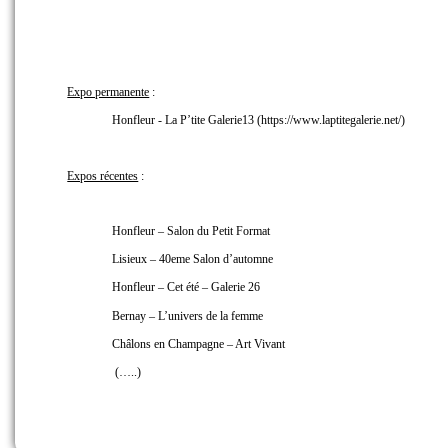
Expo permanente
:
Honfleur - La P’tite Galerie13 (https://www.laptitegalerie.net/)
Expos récentes
:
Honfleur – Salon du Petit Format
Lisieux – 40eme Salon d’automne
Honfleur – Cet été – Galerie 26
Bernay – L’univers de la femme
Châlons en Champagne – Art Vivant
(…..)