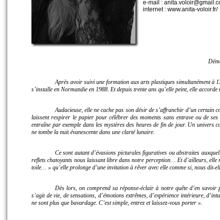
e-mail : anita.voloir@gmail.
internet : www.anita-voloir.fr/
Dém
Après avoir suivi une formation aux arts plastiques simultanément à 13
s’installe en Normandie en 1988. Et depuis trente ans qu’elle peint, elle accorde
Audacieuse, elle ne cache pas son désir de s’affranchir d’un certain co
laissent respirer le papier pour célébrer des moments sans entrave ou de ses a
entraîne par exemple dans les mystères des heures de fin de jour. Un univers co
ne tombe la nuit évanescente dans une clarté lunaire.
Ce sont autant d’évasions picturales figuratives ou abstraites auxqu
reflets chatoyants nous laissant libre dans notre perception… Et d’ailleurs, elle
toile… »
qu’elle prolonge d’une invitation à rêver avec elle comme si, nous dit-el
Dès lors, on comprend sa réponse-éclair à notre quête d’en savoir 
s’agit de vie, de sensations, d’émotions extrêmes, d’expérience intérieure, d’in
ne sont plus que bavardage. C’est simple, entrez et laissez-vous porter ».