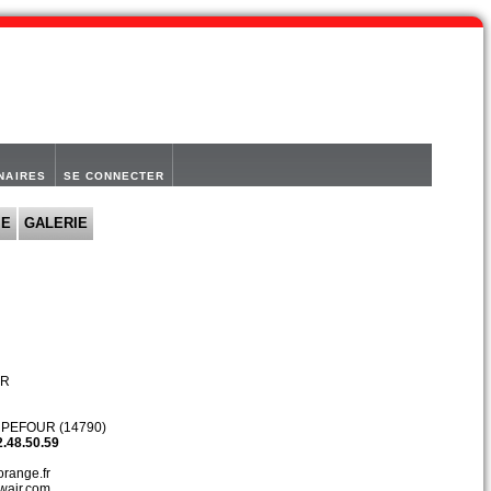
NAIRES
SE CONNECTER
IE
GALERIE
IR
PEFOUR (14790)
2.48.50.59
orange.fr
iwair.com