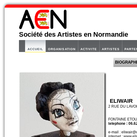
Société des Artistes en Normandie
ACCUEIL
ORGANISATION
ACTIVITE
ARTISTES
PARTE
BIOGRAPH
ELIWAIR
2 RUE DU LAVO
FONTAINE ETOU
telephone : 06.6
e-mail : eliwair@
internet : www.el