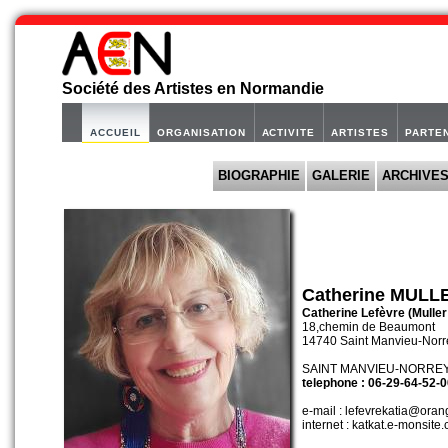
Société des Artistes en Normandie
ACCUEIL
ORGANISATION
ACTIVITE
ARTISTES
PARTE
BIOGRAPHIE
GALERIE
ARCHIVE
Catherine MUL
Catherine Lefèvre (Mulle
18,chemin de Beaumont
14740 Saint Manvieu-Norr
SAINT MANVIEU-NORREY (
telephone : 06-29-64-52-
e-mail : lefevrekatia@orang
internet : katkat.e-monsite