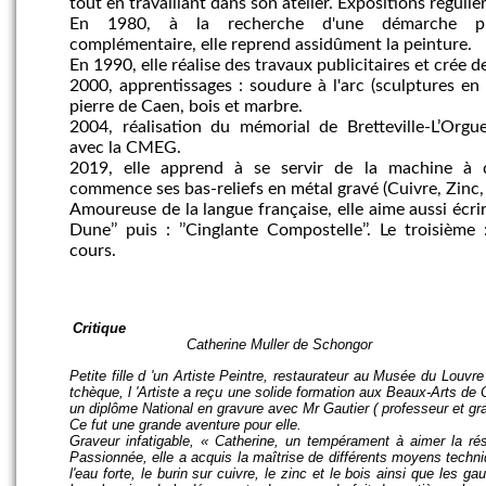
tout en travaillant dans son atelier. Expositions réguli
En
1980
,
à la recherche d'une démarche p
complémentaire, elle reprend assidûment la peinture.
En 1990,
elle
réalise des travaux publicitaires et
crée
de
2000
, apprentissage
s :
soudure à l'arc
(
sculptures en
pierre de Caen, bois
et
marbre.
2004,
r
éalisation du mémorial de Bretteville-L’Orgu
avec la CMEG.
2019, e
lle apprend à se servir de la machine à 
commence
s
es bas-reliefs en métal gravé (Cuivre, Zinc, 
Amoureuse de la langue française, elle aime aussi écrir
Dune’’ puis : ’’Cinglante Compostelle’’. Le troisième :
cours.
Critique
Catherine Muller de Schongor
Petite fille d 'un Artiste Peintre, restaurateur au Musée du Louvre 
tchèque, l 'Artiste a reçu une solide formation aux Beaux-Arts de 
un diplôme National en gravure avec Mr Gautier (
professeur et gr
Ce fut une grande aventure pour elle.
Graveur infatigable,
« Catherine, un
tempérament à aimer la ré
Passionnée, elle a acquis la maîtrise de différents moyens techniq
l'eau forte, le burin sur cuivre, le zinc et le bois ainsi que les gau