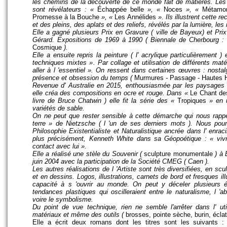
les chemins de la découverte de ce monde fait de matières. Les 
sont révélateurs : «
Échappée belle
», «
Noces
»
, «
Métamo
Promesse à la Bouche
», «
Les
Annélides
». Ils illustrent cette 
et des pleins, des aplats et des reliefs, révélés par la lumière, l
Elle a gagné plusieurs Prix en Gravure ( ville de Bayeux) et Pr
Gérard. Expositions de 1969 à 1990 (
Biennale de Cherbourg
Cosmique
).
Elle a ensuite repris la peinture (
l' acrylique particulièrement
) 
techniques mixtes »
. Par collage et utilisation de différents maté
aller à l 'essentiel
». On ressent dans certaines œuvres : nostal
présence et obsession du temps (
Murmures
-
Passage -
Hautes 
Revenue d' Australie en 2015, enthousiasmée par les paysages et
elle créa des compositions en ocre et rouge. Dans «
Le Chant de
livre de Bruce
Chatwin )
elle fit la série des «
Tropiques
» en u
variétés de sable.
On ne peut que rester sensible à cette démarche qui nous rappe
terre
» de Nietzsche (
l 'un de ses derniers mots
). Nous pou
Philosophie Existentialiste et Naturalistique ancrée dans l' enra
plus précisément, Kenneth White dans sa Géopoétique : «
vivr
contact avec lui ».
Elle a réalisé une stèle du Souvenir (
sculpture monumentale
)
à B
juin 2004 avec la participation de la Société CMEG ( Caen ).
Les autres réalisations de l 'Artiste sont très diversifiées, en scu
et en dessins. Logos, illustrations, carnets de bord et fresques 
capacité à s 'ouvrir au monde. On peut y déceler plusieurs 
tendances plastiques qui oscilleraient entre le naturalisme, l 'ab
voire le symbolisme.
Du point de vue technique, rien ne semble l'arrêter dans l' uti
matériaux et même des outils (
brosses, pointe sèche, burin, écla
Elle a écrit deux romans dont les titres sont les suivants 