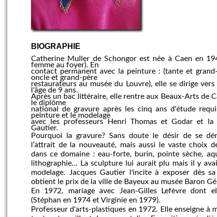
BIOGRAPHIE
Catherine Muller de Schongor est
née à Caen en
1
9
femme au foyer).
E
n
contact
permanent
avec la peinture : (tante et grand-
oncle et grand-père
restaurateurs
au musée
du Louvre), elle
se dirige
vers
l'âge de 9
ans.
Après un bac littéraire
,
elle
rentre aux Beaux-Arts de 
le
diplôme
national
de gravure après
les
cinq ans d'étude
requi
peinture
et le modelage
avec les professeurs Henri Thomas et Godar et
la
Gautier
.
Pourquoi la gravure? Sans doute
le
désir de se dém
l’
attrait de la
nouveauté, mais
aussi le vaste choix
de
dans ce domaine : eau-forte,
burin,
pointe sèche, aqu
lithographie… La sculpture lui
aurait plu m
ais il y ava
modelage.
Jacques Gautier
l'incite à exposer dès 
obtient le prix de la ville de Bayeux au musée Baron G
En 1
972, m
ariage avec Jean-Gilles Lefèvre
dont e
(Stéphan en 1974
et Virginie en 1979).
P
rofesseur d'arts-plastiques
en 1972. Elle enseigne à 