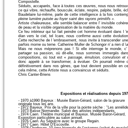
Compostelle.
Séduits, accaparés, face à toutes ces œuvres, nous nous retrouvo
ce qui vibre, réchauffe, bouscule, éclate, respire, palpite, brille, écl
Baudelaire lui-même, parle de cette intelligence à la fois contemp
pleine lumière puisée au foyer saint des rayons primitifs ».
Artiste chaleureuse, elle semble balancer
entre l' invisible cohére
de peau et la visible organisation de la matière du monde.
Ce feu intérieur qui lui fait peindre cet homme évoluant dans l 
élan vers le ciel, tel Icare, nous confirme aussi cette évoluti
Cette recherche de l 'embrasement, nous invite à transcender une 
parfois morne ou terne. Catherine Muller de Schongor n' a rien d 'un
Mais ne nous méprenons pas ! Si elle interroge le monde, c' 
partager sa passion, où dit-elle, nous sommes immergés da
compositions, où tout est «
passage,
émulsion, convulsion e
donc appelé à se transformer, à évoluer. On pourrait même di
définitivement dans nos gènes, que tout devient possible en ce
cela même, cette Artiste nous a convaincus et séduits.
Chris Canter-Briens
Expositions et réalisations depuis 197
- 1970 à1990 Bayeux : Musée Baron-Gérard, salon de la gravure
originale tous les ans.
- 1972 Bayeux. Prix de la ville pour la pointe sèche : ’’Les annélide
- 1973 Basse Normandie. Salon des artistes indépendants.
- 1974 Caen. Théâtre municipal et Bayeux. Musée Baron-Gérard,
Exposition particulière au salon annuel.
- 1976 Caen. Au Sépulcre avec le groupe Regain.
- 1977 Caen. Hôtel D’Escoville.
- 1978 Cherbourg. 10 ème biennale de l’estampe (achat du musée)