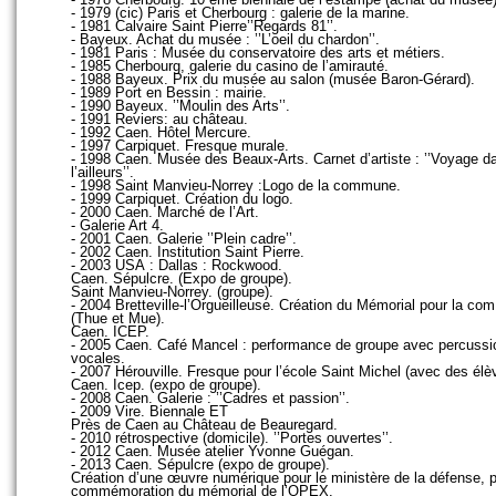
- 1979 (cic) Paris et Cherbourg : galerie de la marine.
- 1981 Calvaire Saint Pierre’’Regards 81’’.
- Bayeux. Achat du musée : ’’L’oeil du chardon’’.
- 1981 Paris : Musée du conservatoire des arts et métiers.
- 1985 Cherbourg, galerie du casino de l’amirauté.
- 1988 Bayeux. Prix du musée au salon (musée Baron-Gérard).
- 1989 Port en Bessin : mairie.
- 1990 Bayeux. ’’Moulin des Arts’’.
- 1991 Reviers: au château.
- 1992 Caen. Hôtel Mercure.
- 1997 Carpiquet. Fresque murale.
- 1998 Caen. Musée des Beaux-Arts. Carnet d’artiste : ’’Voyage d
l’ailleurs’’.
- 1998 Saint Manvieu-Norrey :Logo de la commune.
- 1999 Carpiquet. Création du logo.
- 2000 Caen. Marché de l’Art.
- Galerie Art 4.
- 2001 Caen. Galerie ’’Plein cadre’’.
- 2002 Caen. Institution Saint Pierre.
- 2003 USA : Dallas : Rockwood.
Caen. Sépulcre. (Expo de groupe).
Saint Manvieu-Norrey. (groupe).
- 2004 Bretteville-l’Orgueilleuse. Création du Mémorial pour la com
(Thue et Mue).
Caen. ICEP.
- 2005 Caen. Café Mancel : performance de groupe avec percussi
vocales.
- 2007 Hérouville. Fresque pour l’école Saint Michel (avec des élè
Caen. Icep. (expo de groupe).
- 2008 Caen. Galerie : ’’Cadres et passion’’.
- 2009 Vire. Biennale ET
Près de Caen au Château de Beauregard.
- 2010 rétrospective (domicile). ’’Portes ouvertes’’.
- 2012 Caen. Musée atelier Yvonne Guégan.
- 2013 Caen. Sépulcre (expo de groupe).
Création d’une œuvre numérique pour le ministère de la défense, p
commémoration du mémorial de l’OPEX.