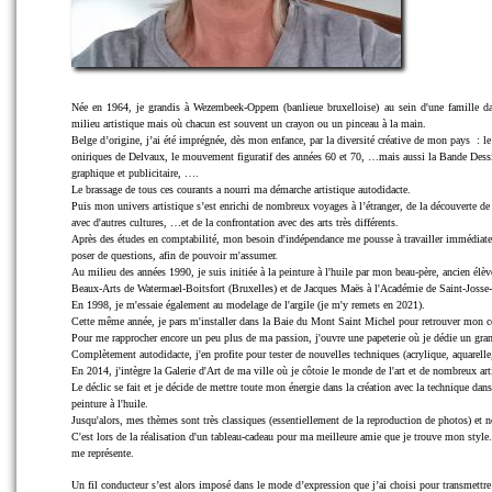
Née en 1964, je grandis à Wezembeek-Oppem (banlieue bruxelloise) au sein d'une famille da
milieu artistique mais où chacun est souvent un crayon ou un pinceau à la main.
Belge d’origine, j’ai été imprégnée, dès mon enfance, par la diversité créative de mon pays : le 
oniriques de Delvaux, le mouvement figuratif des années 60 et 70, …mais aussi la Bande Dessi
graphique et publicitaire, ….
Le brassage de tous ces courants a nourri ma démarche artistique autodidacte.
Puis mon univers artistique s’est enrichi de nombreux voyages à l’étranger, de la découverte de l
avec d'autres cultures, …et de la confrontation avec des arts très différents.
Après des études en comptabilité, mon besoin d'indépendance me pousse à travailler immédiat
poser de questions, afin de pouvoir m'assumer.
Au milieu des années 1990, je suis initiée à la peinture à l'huile par mon beau-père, ancien él
Beaux-Arts de Watermael-Boitsfort (Bruxelles) et de Jacques Maës à l'Académie de Saint-Josse
En 1998, je m'essaie également au modelage de l'argile (je m'y remets en 2021).
Cette même année, je pars m'installer dans la Baie du Mont Saint Michel pour retrouver mon
Pour me rapprocher encore un peu plus de ma passion, j'ouvre une papeterie où je dédie un grand
Complètement autodidacte, j'en profite pour tester de nouvelles techniques (acrylique, aquarelle,
En 2014, j'intègre la Galerie d'Art de ma ville où je côtoie le monde de l'art et de nombreux arti
Le déclic se fait et je décide de mettre toute mon énergie dans la création avec la technique dans
peinture à l'huile.
Jusqu'alors, mes thèmes sont très classiques (essentiellement de la reproduction de photos) et 
C'est lors de la réalisation d'un tableau-cadeau pour ma meilleure amie que je trouve mon style. 
me représente.
Un fil conducteur s’est alors imposé dans le mode d’expression que j’ai choisi pour transmettr