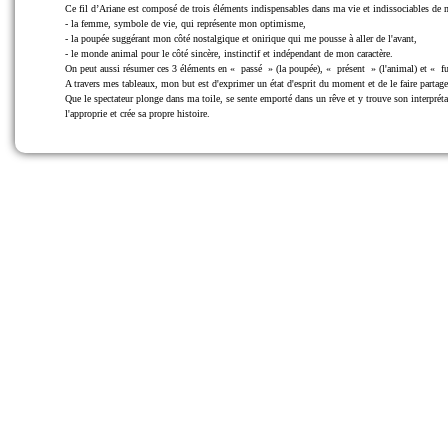
Ce fil d’Ariane est composé de trois éléments indispensables dans ma vie et indissociables de m
- la femme, symbole de vie, qui représente mon optimisme,
- la poupée suggérant mon côté nostalgique et onirique qui me pousse à aller de l'avant,
- le monde animal pour le côté sincère, instinctif et indépendant de mon caractère.
On peut aussi résumer ces 3 éléments en « passé » (la poupée), « présent » (l'animal) et « f
A travers mes tableaux, mon but est d'exprimer un état d'esprit du moment et de le faire partage
Que le spectateur plonge dans ma toile, se sente emporté dans un rêve et y trouve son interprét
l'approprie et crée sa propre histoire.