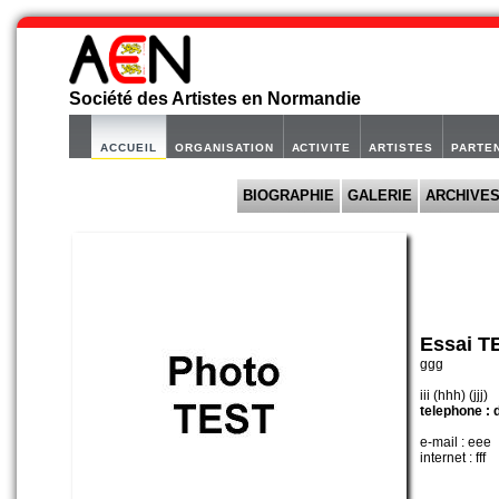
Société des Artistes en Normandie
ACCUEIL
ORGANISATION
ACTIVITE
ARTISTES
PARTE
BIOGRAPHIE
GALERIE
ARCHIVE
Essai T
ggg
iii (hhh) (jjj)
telephone : 
e-mail : eee
internet : fff