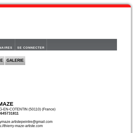
NAIRES
SE CONNECTER
IE
GALERIE
 MAZE
EN-COTENTIN (50110) (France)
 0645731811
errymaze.artistepeintre@gmail.com
ps://thierry-maze-artiste.com