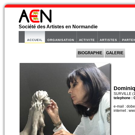
Société des Artistes en Normandie
ACCUEIL
ORGANISATION
ACTIVITE
ARTISTES
PARTE
BIOGRAPHIE
GALERIE
Dominiq
SURVILLE (1
telephone : 
e-mail : do
internet : w