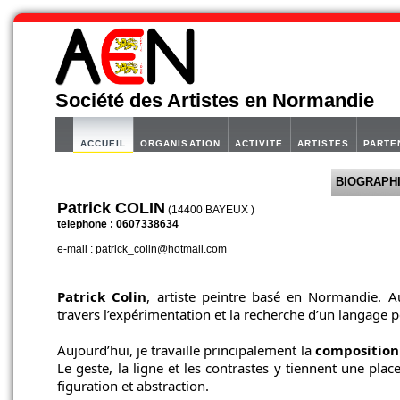
Société des Artistes en Normandie
ACCUEIL
ORGANISATION
ACTIVITE
ARTISTES
PARTE
BIOGRAPH
Patrick COLIN
(14400 BAYEUX )
telephone : 0607338634
e-mail : patrick_colin@hotmail.com
Patrick Colin
, artiste peintre basé en Normandie. Au
travers l’expérimentation et la recherche d’un langage 
Aujourd’hui, je travaille principalement la
composition 
Le geste, la ligne et les contrastes y tiennent une pla
figuration et abstraction.