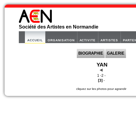
Société des Artistes en Normandie
ACCUEIL
ORGANISATION
ACTIVITE
ARTISTES
PARTE
BIOGRAPHIE
GALERIE
YAN
1 -
2 -
[3]
-
cliquez sur les photos pour agrandir