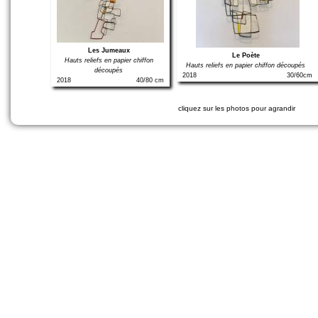
Les Jumeaux
Le Poète
Hauts reliefs en papier chiffon
Hauts reliefs en papier chiffon découpés
découpés
2018
30/60cm
2018
40/80 cm
cliquez sur les photos pour agrandir