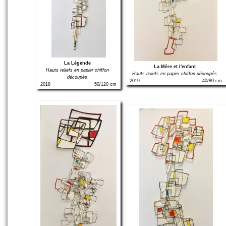
La Légende
La Mère et l'enfant
Hauts reliefs en papier chiffon
Hauts reliefs en papier chiffon découpés
découpés
2019
40/80 cm
2018
50/120 cm