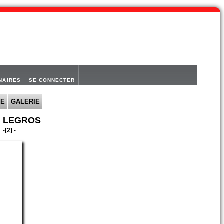
NAIRES
SE CONNECTER
IE
GALERIE
e LEGROS
1 -
[2]
-