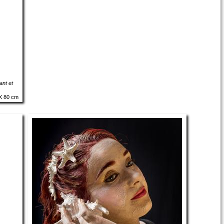
ant et
X 80 cm