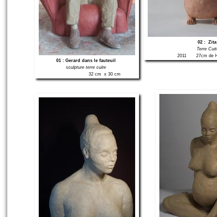
02 : Zit
Terre Cui
2011
27cm de H
01 : Gerard dans le fauteuil
sculpture terre cuite
32 cm x 30 cm