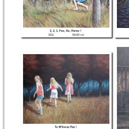
3, 2, 1, Feu, Go, Partez !
2011
50x50 cm
Tu M'Auras Pas !