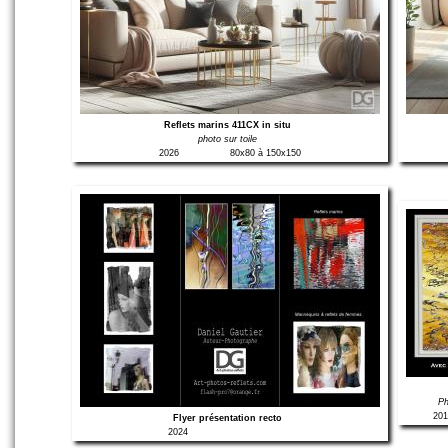
Reflets marins 411CX in situ
photo sur toile
2026
80x80 à 150x150
Ph
201
Flyer présentation recto
2024