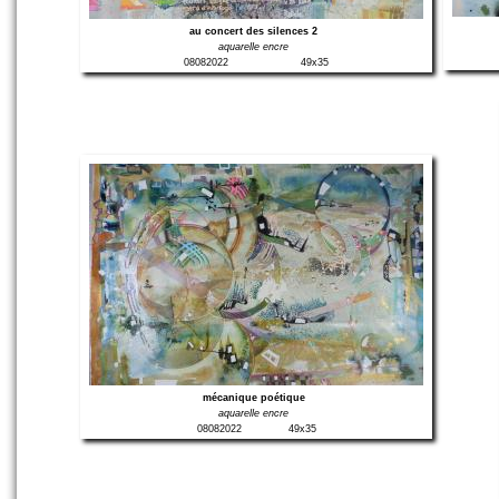
au concert des silences 2
aquarelle encre
08082022
49x35
mécanique poétique
aquarelle encre
08082022
49x35