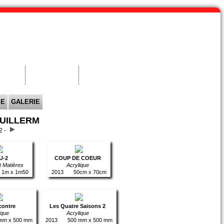
NAIRES
SE CONNECTER
IE
GALERIE
GUILLERM
2 -
U-2
COUP DE COEUR
t Matières
Acrylique
1m x 1m50
2013
50cm x 70cm
contre
Les Quatre Saisons 2
ique
Acrylique
mm x 500 mm
2013
500 mm x 500 mm