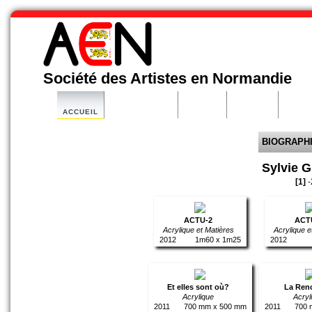
Société des Artistes en Normandie
ACCUEIL
ORGANISATION
ACTIVITE
ARTISTES
PARTE
BIOGRAPH
Sylvie 
[1]
-
ACTU-2
ACT
Acrylique et Matières
Acrylique e
2012
1m60 x 1m25
2012
Et elles sont où?
La Ren
Acrylique
Acryl
2011
700 mm x 500 mm
2011
700 