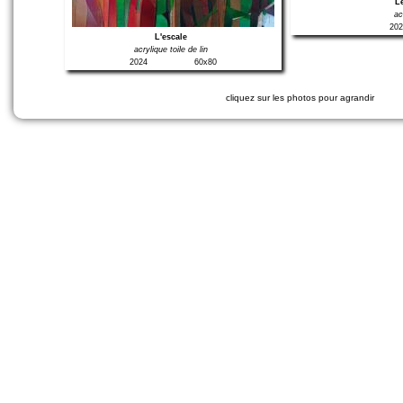
Le
ac
202
L'escale
acrylique toile de lin
2024
60x80
cliquez sur les photos pour agrandir