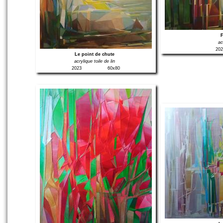
F
ac
202
Le point de chute
acrylique toile de lin
2023
60x80