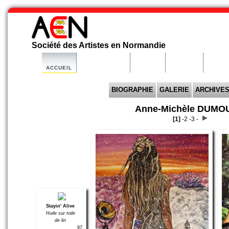
Société des Artistes en Normandie
ACCUEIL
ORGANISATION
ACTIVITE
ARTISTES
PARTE
BIOGRAPHIE
GALERIE
ARCHIVE
Anne-Michèle DUMO
[1]
-
2 -
3 -
Stayin' Alive
Huile sur toile
de lin
97