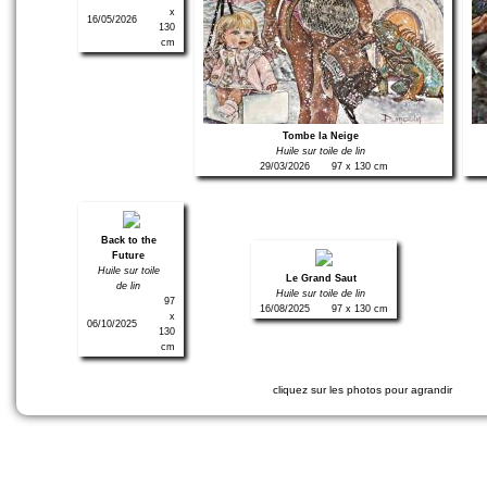
x
16/05/2026
130
cm
Tombe la Neige
Huile sur toile de lin
29/03/2026
97 x 130 cm
Back to the
Future
Huile sur toile
Le Grand Saut
de lin
Huile sur toile de lin
97
16/08/2025
97 x 130 cm
x
06/10/2025
130
cm
cliquez sur les photos pour agrandir