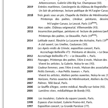
Arborescences,
Galerie Litle Big Sur, Champeaux (50).
2019
Entrées maritimes,
Conciergerie du château de Regnéville-
Un Soir de printemps
, lecture poétique de M.Fargier-Carus
2018
Trois geais sous un pin
, Chapelle du théâtre de Ménilmontan
Printemps des poètes,
L’Ardeur
, peintures, dessi
ème
M.Fargier-Caruso, Le Lescot, Paris (19
).
2016
Hors cadre
, Château seigneurial, Villemomble (93).
2015
Insurrection poétique
, peintures et
lecture de poèmes/per
ème
Printemps des poètes, Le Deauville, Paris (19
).
è
2014
Latitude ouest
, librairie La Lucarne des écrivains, Paris (19
A ciel ouvert
, Les Unelles, Coutances (50).
2013
Les Après-midis de Crimée
, exposition-concert, Paris.
Accrochage Belleville n°2 : Peintures et dessins, « Le Deauv
2012
Accrochage Belleville n°1 : « Le Deauville », Paris.
2011
Paysages
, Printemps des poètes,
l’Aire à mots
, Maison des 
Vivent les artistes
, la Galerie, Noisy-le-sec (93).
2010
Couleur femmes,
avec
l’Aire à mots
,
Maison des association
2009
Petits formats, «
Aux Petits Joueurs
»,
Paris.
Vivent les artistes
, Ateliers portes ouvertes, Noisy-le-sec (
2008
Horizons
, Portes ouvertes de Ménilmontant, Ateliers du Cha
2007
Palmes
, Télé-bocal, Paris.
2006
Le Souffle d’Argos
, centre médical, Neuilly-sur-Seine (92).
2005
Lumières vives
, médiathèque de Bondy (93).
2000
Les Insulaires
, Galerie du square Louvois, Paris.
1998
Espaces d’un instant
, Galerie Promo-Art, Paris.
1997
Exposition concert, La Grande Paroisse (77).