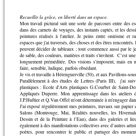
Recueillir la grâce, en liberté dans un espace.
Mon travail pictural suit une sorte de parcours entre des esq
dans des carnets de voyages, des instants captés, et les dessi
peintures réalisés à l'atelier. Je peins entre onirisme et 
espaces que j'ai traversés, des choses et des êtres rencontrés.
peuvent décider de tableaux ; tout commence aussi par le je
de sable, des couleurs, matières et traits s'invitent. C’est un
longuement préméditée. Des visions s’imposent, mais en 
faire, sensible, ludique, parfois obsédant.
Je vis et travaille à Hérenguerville (50), et aux Pavillons-sou
Parallèlement à des études de Lettres (Paris III), j'ai sui
plastiques : Ecole d'Arts plastiques G.Courbet de Saint-Den
Appliqués Duperre. Mon apprentissage dans les ateliers d
J.P.Huftier et Q.Van Offel m'ont déterminée à m'engager dans
J'ai exposé régulièrement mes peintures, travaux sur papier e
Salons (Montrouge, Mai, Réalités nouvelles, les Hivernale
Dessin et de la Peinture à l’Eau), dans des galeries et lieu
également à des manifestations collectives avec d’autres artis
poètes, pour rencontrer le public et partager des momen