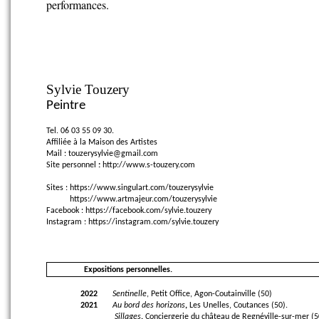
performances.
Sylvie Touzery
Peintre
Tel. 06 03 55 09 30.
Affiliée à la Maison des Artistes
Mail :
touzerysylvie@gmail.com
Site personnel
:
http://
www.s-touzery.com
Sites :
https://www.singulart.com/touzerysylvie
https://www.artmajeur.com/touzerysylvie
Facebook : https://facebook.com/sylvie.touzery
Instagram : https://instagram.com/sylvie.touzery
Expositions personnelles.
2022
Sentinelle
, Petit Office, Agon-Coutainville (50)
2021
Au bord des horizons
,
Les Unelles, Coutances (50).
Sillages
,
Conciergerie du château de Regnéville-sur-mer (5