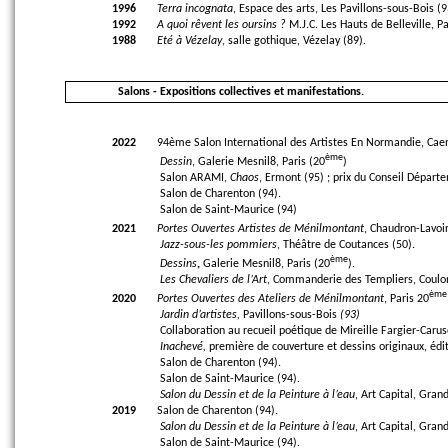
1996
Terra incognata
, Espace des arts, Les Pavillons-sous-Bois (9
1992
A quoi rêvent les oursins ?
M.J.C. Les Hauts de Belleville, Pa
1988
Eté à Vézelay
, salle gothique, Vézelay (89).
Salons - Expositions collectives et manifestations.
2022
94ème Salon International des Artistes En Normandie, Cae
ème
Dessin
, Galerie Mesnil8, Paris (20
)
Salon ARAMI,
Chaos
, Ermont (95) ; prix du Conseil Départ
Salon de Charenton (94).
Salon de Saint-Maurice (94)
2021
Portes Ouvertes Artistes de Ménilmontant
, Chaudron-Lavoir
Jazz-sous-les pommiers
, Théâtre de Coutances (50).
ème
Dessins
,
Galerie Mesnil8, Paris (20
).
Les Chevaliers de l’Art
, Commanderie des Templiers, Coulo
ème
2020
Portes Ouvertes des Ateliers de Ménilmontant
, Paris 20
Jardin d’artistes,
Pavillons-sous-Bois
(93)
Collaboration au recueil poétique de Mireille Fargier-Caru
Inachevé,
première de couverture et dessins originaux, édi
Salon de Charenton (94).
Salon de Saint-Maurice (94).
Salon du Dessin et de la Peinture à l’eau
, Art Capital, Grand
2019
Salon de Charenton (94).
Salon du Dessin et de la Peinture à l’eau
, Art Capital, Grand
Salon de Saint-Maurice (94).