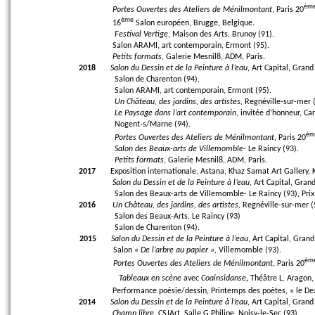
èm
Portes Ouvertes des Ateliers de Ménilmontant
, Paris 20
ème
16
Salon européen, Brugge, Belgique.
Festival Vertige
, Maison des Arts, Brunoy (91).
Salon ARAMI, art contemporain, Ermont (95).
Petits formats
, Galerie Mesnil8, ADM, Paris.
2018
Salon du Dessin et de la Peinture à l’eau
, Art Capital, Grand 
Salon de Charenton (94).
Salon ARAMI, art contemporain, Ermont (95).
Un Château, des jardins, des artistes,
Regnéville-sur-mer 
Le Paysage dans l’art contemporain
, invitée d’honneur, Ca
Nogent-s/Marne (94).
èm
Portes Ouvertes des Ateliers de Ménilmontant
, Paris 20
Salon des Beaux-arts de Villemomble
- Le Raincy (93).
Petits formats
, Galerie Mesnil8, ADM, Paris.
2017
Exposition internationale, Astana, Khaz Samat Art Gallery,
Salon du Dessin et de la Peinture à l’eau
, Art Capital, Grand
Salon des Beaux-arts de Villemomble- Le Raincy (93), Prix
2016
Un Château, des jardins, des artistes,
Regnéville-sur-mer (
Salon des Beaux-Arts, Le Raincy (93)
Salon de Charenton (94).
2015
Salon du Dessin et de la Peinture à l’eau
, Art Capital, Grand 
Salon
« De l’arbre au papier »,
Villemomble (93).
èm
Portes Ouvertes des Ateliers de Ménilmontant
, Paris 20
Tableaux en scène
avec
Coainsidanse
,
Théâtre L. Aragon,
Performance poésie/dessin, Printemps des poètes, « le Deau
2014
Salon du Dessin et de la Peinture à l’eau
, Art Capital, Grand 
Champ libre
, CSJArt, Salle G.Philipe, Noisy-le-Sec (93).