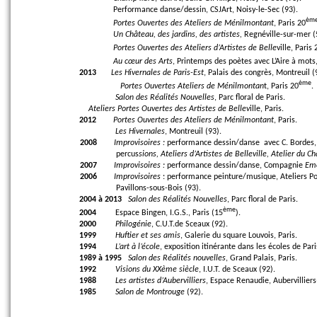
Performance danse/dessin, CSJArt, Noisy-le-Sec (93).
èm
Portes Ouvertes des Ateliers de Ménilmontant
, Paris 20
Un Château, des jardins, des artistes,
Regnéville-sur-mer (
Portes Ouvertes des Ateliers d’Artistes de Belle
ville, Paris 
Au cœur des Arts
, Printemps des poètes avec L’Aire à mots,
2013
Les Hivernales de Paris-Est
, Palais des congrès, Montreuil (
ème
Portes Ouvertes Ateliers de Ménilmontan
t, Paris 20
.
Salon des Réalités Nouvelles
, Parc floral de Paris.
Ateliers Portes Ouvertes des Artistes de Bellev
ille, Paris.
2012
Portes Ouvertes des Ateliers de Ménilmontant
, Paris.
Les Hivernales
, Montreuil (93).
2008
Improvisoires :
performance
dessin/danse
avec C. Borde
percus
sions, Ateliers d’Artistes de Belleville, Atelier du 
2007
Improvisoires :
performance
dessin/danse, Compagnie
Emo
2006
Improvisoires
: performance peinture/musique, Ateliers Po
Pavillons-sous-Bois (93).
2004 à 2013
Salon des Réalités Nouvelles
, Parc floral de Paris.
ème
2004
Espace Bingen, I.G.S., Paris (15
).
2000
Philogénie
, C.U.T.de Sceaux (92).
1999
Huftier et ses amis
, Galerie du square Louvois, Paris.
1994
L’art à l’école
, exposition itinérante dans les écoles de Pari
1989 à 1995
Salon des Réalités nouvelles
, Grand Palais, Paris.
1992
Visions du XXème siècle
, I.U.T. de Sceaux (92).
1988
Les artistes d’Aubervilliers
, Espace Renaudie, Aubervilliers
1985
Salon de Montrouge
(92).