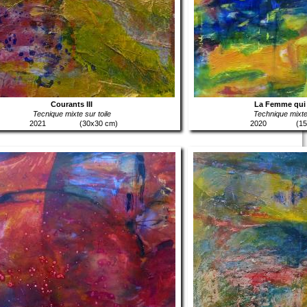
Courants III
La Femme qui
Tecnique mixte sur toile
Technique mixte 
2021
(30x30 cm)
2020
(1