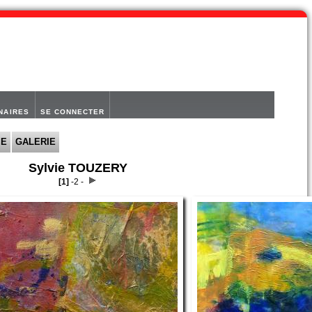
NAIRES
SE CONNECTER
IE
GALERIE
Sylvie TOUZERY
[1]
-
2 -