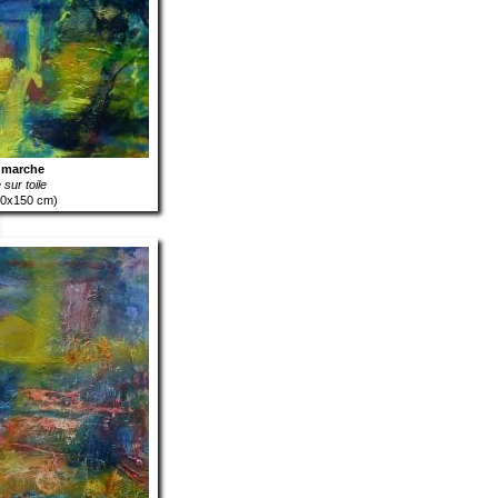
 marche
sur toile
50x150 cm)