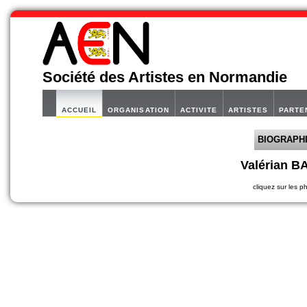
Société des Artistes en Normandie
ACCUEIL
ORGANISATION
ACTIVITE
ARTISTES
PARTE
BIOGRAPH
Valérian 
cliquez sur les p