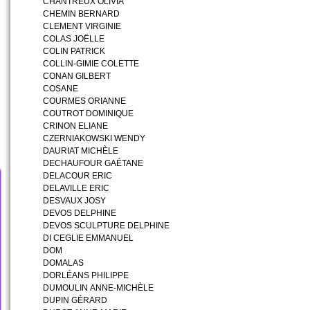
CHANTREUX OLIVIA
CHEMIN BERNARD
CLEMENT VIRGINIE
COLAS JOËLLE
COLIN PATRICK
COLLIN-GIMIE COLETTE
CONAN GILBERT
COSANE
COURMES ORIANNE
COUTROT DOMINIQUE
CRINON ELIANE
CZERNIAKOWSKI WENDY
DAURIAT MICHÈLE
DECHAUFOUR GAÉTANE
DELACOUR ERIC
DELAVILLE ERIC
DESVAUX JOSY
DEVOS DELPHINE
DEVOS SCULPTURE DELPHINE
DI CEGLIE EMMANUEL
DOM
DOMALAS
DORLÉANS PHILIPPE
DUMOULIN ANNE-MICHÈLE
DUPIN GÉRARD