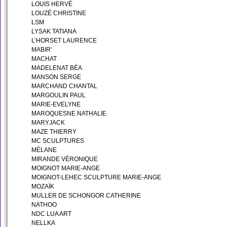
LOUIS HERVÉ
LOUZÉ CHRISTINE
LSM
LYSAK TATIANA
L’HORSET LAURENCE
MABIR'
MACHAT
MADELENAT BÉA
MANSON SERGE
MARCHAND CHANTAL
MARGOULIN PAUL
MARIE-EVELYNE
MAROQUESNE NATHALIE
MARYJACK
MAZE THIERRY
MC SCULPTURES
MÉLANE
MIRANDE VÉRONIQUE
MOIGNOT MARIE-ANGE
MOIGNOT-LEHEC SCULPTURE MARIE-ANGE
MOZAÏK
MULLER DE SCHONGOR CATHERINE
NATHOO
NDC LUA ART
NELLKA