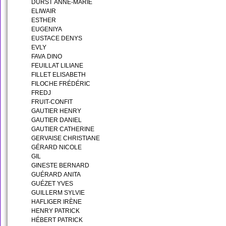
DURST ANNE-MARIE
ELIWAIR
ESTHER
EUGENIYA
EUSTACE DENYS
EVLY
FAVA DINO
FEUILLAT LILIANE
FILLET ELISABETH
FILOCHE FRÉDÉRIC
FREDJ
FRUIT-CONFIT
GAUTIER HENRY
GAUTIER DANIEL
GAUTIER CATHERINE
GERVAISE CHRISTIANE
GÉRARD NICOLE
GIL
GINESTE BERNARD
GUÉRARD ANITA
GUÉZET YVES
GUILLERM SYLVIE
HAFLIGER IRÈNE
HENRY PATRICK
HÉBERT PATRICK