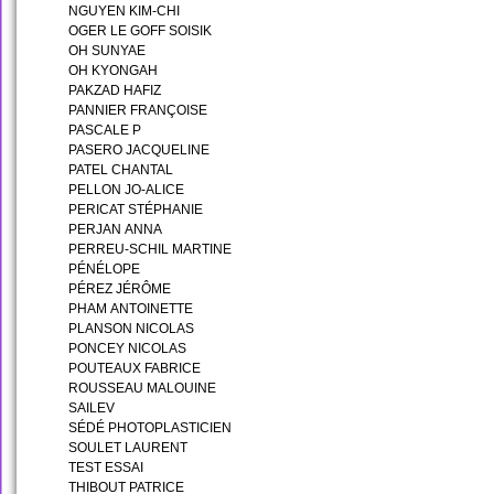
NGUYEN KIM-CHI
OGER LE GOFF SOISIK
OH SUNYAE
OH KYONGAH
PAKZAD HAFIZ
PANNIER FRANÇOISE
PASCALE P
PASERO JACQUELINE
PATEL CHANTAL
PELLON JO-ALICE
PERICAT STÉPHANIE
PERJAN ANNA
PERREU-SCHIL MARTINE
PÉNÉLOPE
PÉREZ JÉRÔME
PHAM ANTOINETTE
PLANSON NICOLAS
PONCEY NICOLAS
POUTEAUX FABRICE
ROUSSEAU MALOUINE
SAILEV
SÉDÉ PHOTOPLASTICIEN
SOULET LAURENT
TEST ESSAI
THIBOUT PATRICE