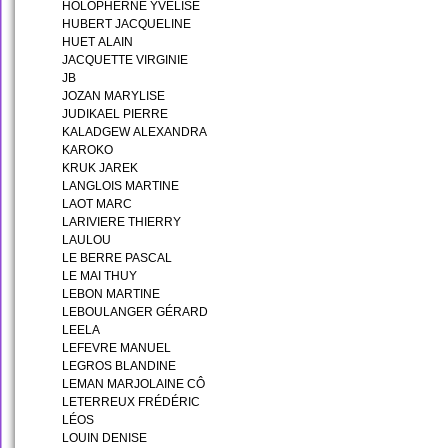
HOLOPHERNE YVELISE
HUBERT JACQUELINE
HUET ALAIN
JACQUETTE VIRGINIE
JB
JOZAN MARYLISE
JUDIKAEL PIERRE
KALADGEW ALEXANDRA
KAROKO
KRUK JAREK
LANGLOIS MARTINE
LAOT MARC
LARIVIERE THIERRY
LAULOU
LE BERRE PASCAL
LE MAI THUY
LEBON MARTINE
LEBOULANGER GÉRARD
LEELA
LEFEVRE MANUEL
LEGROS BLANDINE
LEMAN MARJOLAINE CÔ
LETERREUX FRÉDÉRIC
LÉOS
LOUIN DENISE