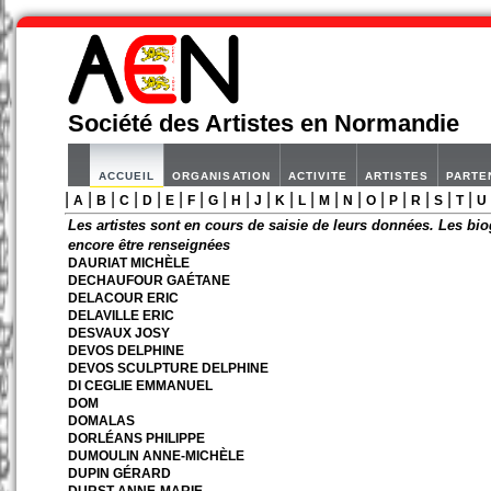
Société des Artistes en Normandie
ACCUEIL
ORGANISATION
ACTIVITE
ARTISTES
PARTE
|
|
|
|
|
|
|
|
|
|
|
|
|
|
|
|
|
|
|
A
B
C
D
E
F
G
H
J
K
L
M
N
O
P
R
S
T
U
Les artistes sont en cours de saisie de leurs données. Les bio
encore être renseignées
DAURIAT MICHÈLE
DECHAUFOUR GAÉTANE
DELACOUR ERIC
DELAVILLE ERIC
DESVAUX JOSY
DEVOS DELPHINE
DEVOS SCULPTURE DELPHINE
DI CEGLIE EMMANUEL
DOM
DOMALAS
DORLÉANS PHILIPPE
DUMOULIN ANNE-MICHÈLE
DUPIN GÉRARD
DURST ANNE-MARIE