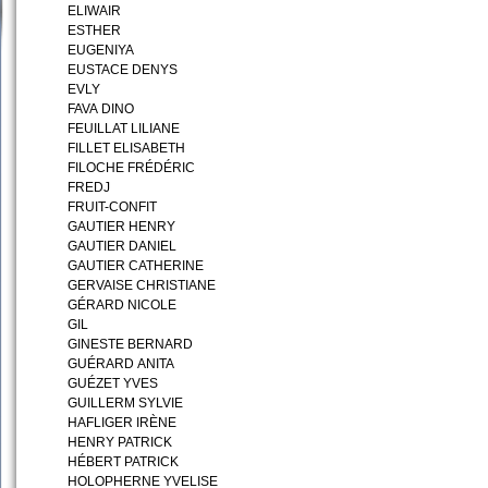
ELIWAIR
ESTHER
EUGENIYA
EUSTACE DENYS
EVLY
FAVA DINO
FEUILLAT LILIANE
FILLET ELISABETH
FILOCHE FRÉDÉRIC
FREDJ
FRUIT-CONFIT
GAUTIER HENRY
GAUTIER DANIEL
GAUTIER CATHERINE
GERVAISE CHRISTIANE
GÉRARD NICOLE
GIL
GINESTE BERNARD
GUÉRARD ANITA
GUÉZET YVES
GUILLERM SYLVIE
HAFLIGER IRÈNE
HENRY PATRICK
HÉBERT PATRICK
HOLOPHERNE YVELISE