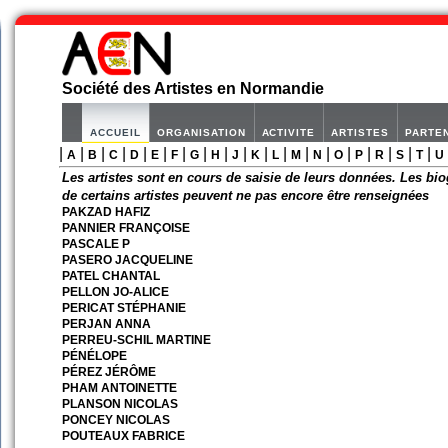
Société des Artistes en Normandie
ACCUEIL
ORGANISATION
ACTIVITE
ARTISTES
PARTE
|
|
|
|
|
|
|
|
|
|
|
|
|
|
|
|
|
|
|
A
B
C
D
E
F
G
H
J
K
L
M
N
O
P
R
S
T
U
Les artistes sont en cours de saisie de leurs données. Les bio
de certains artistes peuvent ne pas encore être renseignées
PAKZAD HAFIZ
PANNIER FRANÇOISE
PASCALE P
PASERO JACQUELINE
PATEL CHANTAL
PELLON JO-ALICE
PERICAT STÉPHANIE
PERJAN ANNA
PERREU-SCHIL MARTINE
PÉNÉLOPE
PÉREZ JÉRÔME
PHAM ANTOINETTE
PLANSON NICOLAS
PONCEY NICOLAS
POUTEAUX FABRICE