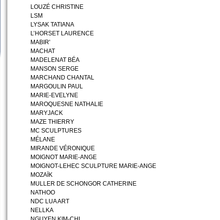
LOUZÉ CHRISTINE
LSM
LYSAK TATIANA
L’HORSET LAURENCE
MABIR'
MACHAT
MADELENAT BÉA
MANSON SERGE
MARCHAND CHANTAL
MARGOULIN PAUL
MARIE-EVELYNE
MAROQUESNE NATHALIE
MARYJACK
MAZE THIERRY
MC SCULPTURES
MÉLANE
MIRANDE VÉRONIQUE
MOIGNOT MARIE-ANGE
MOIGNOT-LEHEC SCULPTURE MARIE-ANGE
MOZAÏK
MULLER DE SCHONGOR CATHERINE
NATHOO
NDC LUA ART
NELLKA
NGUYEN KIM-CHI