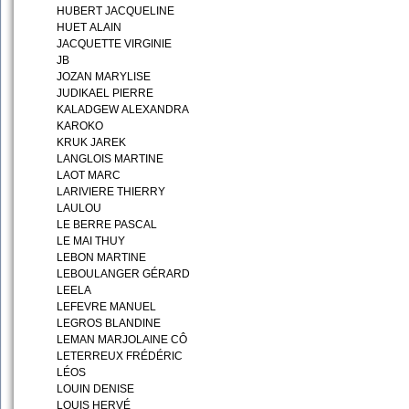
HUBERT JACQUELINE
HUET ALAIN
JACQUETTE VIRGINIE
JB
JOZAN MARYLISE
JUDIKAEL PIERRE
KALADGEW ALEXANDRA
KAROKO
KRUK JAREK
LANGLOIS MARTINE
LAOT MARC
LARIVIERE THIERRY
LAULOU
LE BERRE PASCAL
LE MAI THUY
LEBON MARTINE
LEBOULANGER GÉRARD
LEELA
LEFEVRE MANUEL
LEGROS BLANDINE
LEMAN MARJOLAINE CÔ
LETERREUX FRÉDÉRIC
LÉOS
LOUIN DENISE
LOUIS HERVÉ