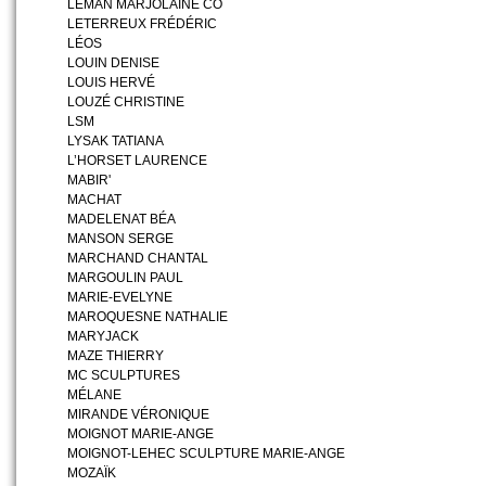
LEMAN MARJOLAINE CÔ
LETERREUX FRÉDÉRIC
LÉOS
LOUIN DENISE
LOUIS HERVÉ
LOUZÉ CHRISTINE
LSM
LYSAK TATIANA
L’HORSET LAURENCE
MABIR'
MACHAT
MADELENAT BÉA
MANSON SERGE
MARCHAND CHANTAL
MARGOULIN PAUL
MARIE-EVELYNE
MAROQUESNE NATHALIE
MARYJACK
MAZE THIERRY
MC SCULPTURES
MÉLANE
MIRANDE VÉRONIQUE
MOIGNOT MARIE-ANGE
MOIGNOT-LEHEC SCULPTURE MARIE-ANGE
MOZAÏK