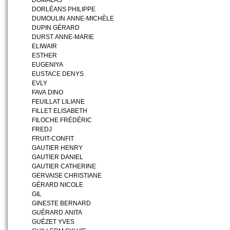
DOMALAS
DORLÉANS PHILIPPE
DUMOULIN ANNE-MICHÈLE
DUPIN GÉRARD
DURST ANNE-MARIE
ELIWAIR
ESTHER
EUGENIYA
EUSTACE DENYS
EVLY
FAVA DINO
FEUILLAT LILIANE
FILLET ELISABETH
FILOCHE FRÉDÉRIC
FREDJ
FRUIT-CONFIT
GAUTIER HENRY
GAUTIER DANIEL
GAUTIER CATHERINE
GERVAISE CHRISTIANE
GÉRARD NICOLE
GIL
GINESTE BERNARD
GUÉRARD ANITA
GUÉZET YVES