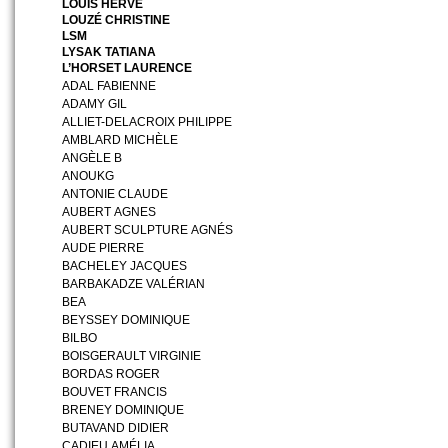
LOUIS HERVÉ
LOUZÉ CHRISTINE
LSM
LYSAK TATIANA
L’HORSET LAURENCE
ADAL FABIENNE
ADAMY GIL
ALLIET-DELACROIX PHILIPPE
AMBLARD MICHÈLE
ANGÈLE B
ANOUKG
ANTONIE CLAUDE
AUBERT AGNES
AUBERT SCULPTURE AGNÉS
AUDE PIERRE
BACHELEY JACQUES
BARBAKADZE VALÉRIAN
BEA
BEYSSEY DOMINIQUE
BILBO
BOISGERAULT VIRGINIE
BORDAS ROGER
BOUVET FRANCIS
BRENEY DOMINIQUE
BUTAVAND DIDIER
CADIEU AMÉLIA