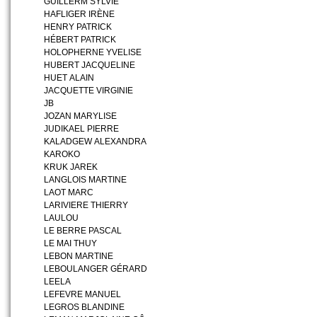
GUILLERM SYLVIE
HAFLIGER IRÈNE
HENRY PATRICK
HÉBERT PATRICK
HOLOPHERNE YVELISE
HUBERT JACQUELINE
HUET ALAIN
JACQUETTE VIRGINIE
JB
JOZAN MARYLISE
JUDIKAEL PIERRE
KALADGEW ALEXANDRA
KAROKO
KRUK JAREK
LANGLOIS MARTINE
LAOT MARC
LARIVIERE THIERRY
LAULOU
LE BERRE PASCAL
LE MAI THUY
LEBON MARTINE
LEBOULANGER GÉRARD
LEELA
LEFEVRE MANUEL
LEGROS BLANDINE