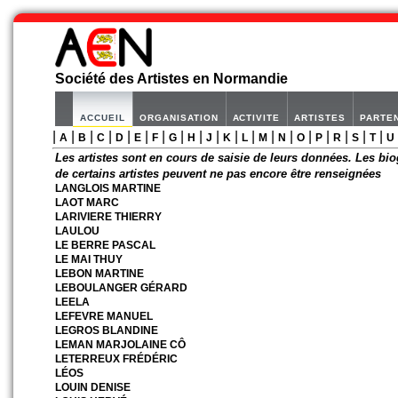
Société des Artistes en Normandie
ACCUEIL
ORGANISATION
ACTIVITE
ARTISTES
PARTE
|
|
|
|
|
|
|
|
|
|
|
|
|
|
|
|
|
|
|
A
B
C
D
E
F
G
H
J
K
L
M
N
O
P
R
S
T
U
Les artistes sont en cours de saisie de leurs données. Les bio
de certains artistes peuvent ne pas encore être renseignées
LANGLOIS MARTINE
LAOT MARC
LARIVIERE THIERRY
LAULOU
LE BERRE PASCAL
LE MAI THUY
LEBON MARTINE
LEBOULANGER GÉRARD
LEELA
LEFEVRE MANUEL
LEGROS BLANDINE
LEMAN MARJOLAINE CÔ
LETERREUX FRÉDÉRIC
LÉOS
LOUIN DENISE