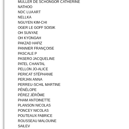
MULLER DE SCHONGOR CATHERINE
NATHOO
NDC LUA ART
NELLKA
NGUYEN KIM-CHI
OGER LE GOFF SOISIK
OH SUNYAE
OH KYONGAH
PAKZAD HAFIZ
PANNIER FRANÇOISE
PASCALE P
PASERO JACQUELINE
PATEL CHANTAL
PELLON JO-ALICE
PERICAT STÉPHANIE
PERJAN ANNA
PERREU-SCHIL MARTINE
PÉNÉLOPE
PÉREZ JÉRÔME
PHAM ANTOINETTE
PLANSON NICOLAS
PONCEY NICOLAS
POUTEAUX FABRICE
ROUSSEAU MALOUINE
SAILEV