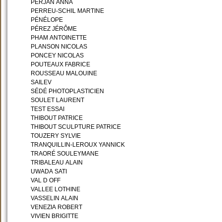
PERJAN ANNA
PERREU-SCHIL MARTINE
PÉNÉLOPE
PÉREZ JÉRÔME
PHAM ANTOINETTE
PLANSON NICOLAS
PONCEY NICOLAS
POUTEAUX FABRICE
ROUSSEAU MALOUINE
SAILEV
SÉDÉ PHOTOPLASTICIEN
SOULET LAURENT
TEST ESSAI
THIBOUT PATRICE
THIBOUT SCULPTURE PATRICE
TOUZERY SYLVIE
TRANQUILLIN-LEROUX YANNICK
TRAORÉ SOULEYMANE
TRIBALEAU ALAIN
UWADA SATI
VAL D OFF
VALLEE LOTHINE
VASSELIN ALAIN
VENEZIA ROBERT
VIVIEN BRIGITTE