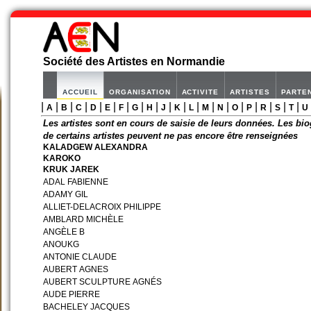
Société des Artistes en Normandie
ACCUEIL
ORGANISATION
ACTIVITE
ARTISTES
PARTE
|
|
|
|
|
|
|
|
|
|
|
|
|
|
|
|
|
|
|
A
B
C
D
E
F
G
H
J
K
L
M
N
O
P
R
S
T
U
Les artistes sont en cours de saisie de leurs données. Les bio
de certains artistes peuvent ne pas encore être renseignées
KALADGEW ALEXANDRA
KAROKO
KRUK JAREK
ADAL FABIENNE
ADAMY GIL
ALLIET-DELACROIX PHILIPPE
AMBLARD MICHÈLE
ANGÈLE B
ANOUKG
ANTONIE CLAUDE
AUBERT AGNES
AUBERT SCULPTURE AGNÉS
AUDE PIERRE
BACHELEY JACQUES