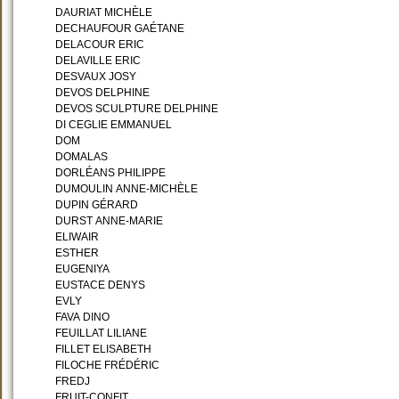
DAURIAT MICHÈLE
DECHAUFOUR GAÉTANE
DELACOUR ERIC
DELAVILLE ERIC
DESVAUX JOSY
DEVOS DELPHINE
DEVOS SCULPTURE DELPHINE
DI CEGLIE EMMANUEL
DOM
DOMALAS
DORLÉANS PHILIPPE
DUMOULIN ANNE-MICHÈLE
DUPIN GÉRARD
DURST ANNE-MARIE
ELIWAIR
ESTHER
EUGENIYA
EUSTACE DENYS
EVLY
FAVA DINO
FEUILLAT LILIANE
FILLET ELISABETH
FILOCHE FRÉDÉRIC
FREDJ
FRUIT-CONFIT