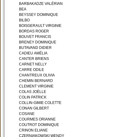
BARBAKADZE VALÉRIAN
BEA
BEYSSEY DOMINIQUE
BILBO
BOISGERAULT VIRGINIE
BORDAS ROGER
BOUVET FRANCIS
BRENEY DOMINIQUE
BUTAVAND DIDIER
CADIEU AMÉLIA
CANTER BRIENS
CARNET NELLY
CARRE ODILE
CHANTREUX OLIVIA
CHEMIN BERNARD
CLEMENT VIRGINIE
COLAS JOËLLE
COLIN PATRICK
COLLIN-GIMIE COLETTE
CONAN GILBERT
COSANE
COURMES ORIANNE
COUTROT DOMINIQUE
CRINON ELIANE
CZERNIAKOWSKI WENDY