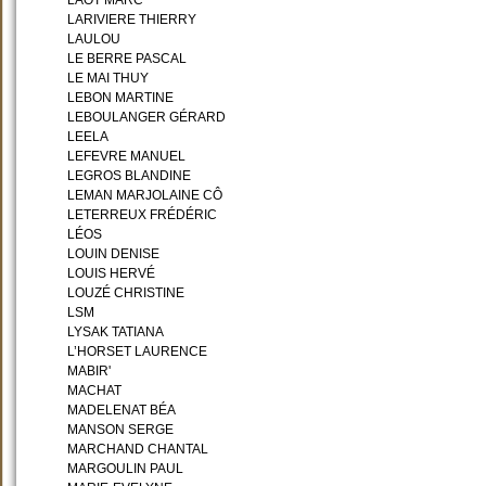
LAOT MARC
LARIVIERE THIERRY
LAULOU
LE BERRE PASCAL
LE MAI THUY
LEBON MARTINE
LEBOULANGER GÉRARD
LEELA
LEFEVRE MANUEL
LEGROS BLANDINE
LEMAN MARJOLAINE CÔ
LETERREUX FRÉDÉRIC
LÉOS
LOUIN DENISE
LOUIS HERVÉ
LOUZÉ CHRISTINE
LSM
LYSAK TATIANA
L’HORSET LAURENCE
MABIR'
MACHAT
MADELENAT BÉA
MANSON SERGE
MARCHAND CHANTAL
MARGOULIN PAUL