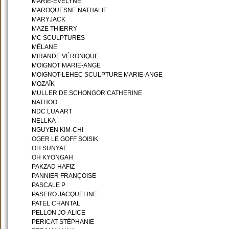
MARIE-EVELYNE
MAROQUESNE NATHALIE
MARYJACK
MAZE THIERRY
MC SCULPTURES
MÉLANE
MIRANDE VÉRONIQUE
MOIGNOT MARIE-ANGE
MOIGNOT-LEHEC SCULPTURE MARIE-ANGE
MOZAÏK
MULLER DE SCHONGOR CATHERINE
NATHOO
NDC LUA ART
NELLKA
NGUYEN KIM-CHI
OGER LE GOFF SOISIK
OH SUNYAE
OH KYONGAH
PAKZAD HAFIZ
PANNIER FRANÇOISE
PASCALE P
PASERO JACQUELINE
PATEL CHANTAL
PELLON JO-ALICE
PERICAT STÉPHANIE