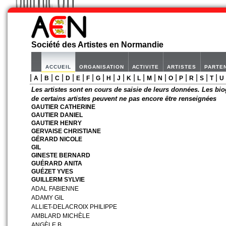
Société des Artistes en Normandie
ACCUEIL
ORGANISATION
ACTIVITE
ARTISTES
PARTE
|
|
|
|
|
|
|
|
|
|
|
|
|
|
|
|
|
|
|
A
B
C
D
E
F
G
H
J
K
L
M
N
O
P
R
S
T
U
Les artistes sont en cours de saisie de leurs données. Les bio
de certains artistes peuvent ne pas encore être renseignées
GAUTIER CATHERINE
GAUTIER DANIEL
GAUTIER HENRY
GERVAISE CHRISTIANE
GÉRARD NICOLE
GIL
GINESTE BERNARD
GUÉRARD ANITA
GUÉZET YVES
GUILLERM SYLVIE
ADAL FABIENNE
ADAMY GIL
ALLIET-DELACROIX PHILIPPE
AMBLARD MICHÈLE
ANGÈLE B