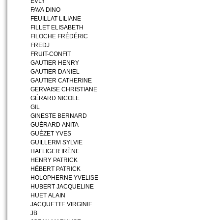
EVLY
FAVA DINO
FEUILLAT LILIANE
FILLET ELISABETH
FILOCHE FRÉDÉRIC
FREDJ
FRUIT-CONFIT
GAUTIER HENRY
GAUTIER DANIEL
GAUTIER CATHERINE
GERVAISE CHRISTIANE
GÉRARD NICOLE
GIL
GINESTE BERNARD
GUÉRARD ANITA
GUÉZET YVES
GUILLERM SYLVIE
HAFLIGER IRÈNE
HENRY PATRICK
HÉBERT PATRICK
HOLOPHERNE YVELISE
HUBERT JACQUELINE
HUET ALAIN
JACQUETTE VIRGINIE
JB