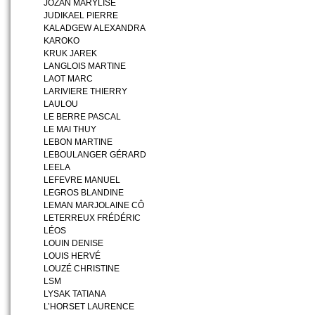
JOZAN MARYLISE
JUDIKAEL PIERRE
KALADGEW ALEXANDRA
KAROKO
KRUK JAREK
LANGLOIS MARTINE
LAOT MARC
LARIVIERE THIERRY
LAULOU
LE BERRE PASCAL
LE MAI THUY
LEBON MARTINE
LEBOULANGER GÉRARD
LEELA
LEFEVRE MANUEL
LEGROS BLANDINE
LEMAN MARJOLAINE CÔ
LETERREUX FRÉDÉRIC
LÉOS
LOUIN DENISE
LOUIS HERVÉ
LOUZÉ CHRISTINE
LSM
LYSAK TATIANA
L’HORSET LAURENCE