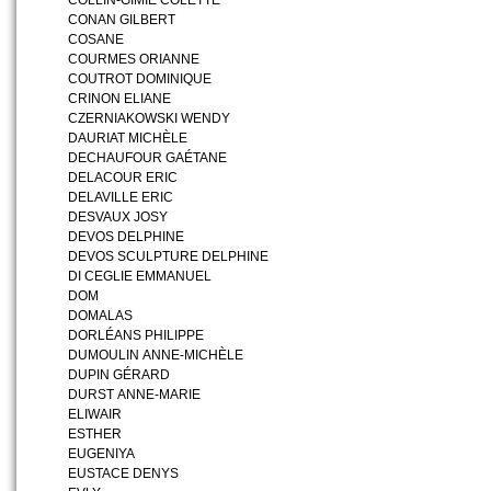
COLLIN-GIMIE COLETTE
CONAN GILBERT
COSANE
COURMES ORIANNE
COUTROT DOMINIQUE
CRINON ELIANE
CZERNIAKOWSKI WENDY
DAURIAT MICHÈLE
DECHAUFOUR GAÉTANE
DELACOUR ERIC
DELAVILLE ERIC
DESVAUX JOSY
DEVOS DELPHINE
DEVOS SCULPTURE DELPHINE
DI CEGLIE EMMANUEL
DOM
DOMALAS
DORLÉANS PHILIPPE
DUMOULIN ANNE-MICHÈLE
DUPIN GÉRARD
DURST ANNE-MARIE
ELIWAIR
ESTHER
EUGENIYA
EUSTACE DENYS