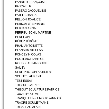
PANNIER FRANÇOISE
PASCALE P
PASERO JACQUELINE
PATEL CHANTAL
PELLON JO-ALICE
PERICAT STÉPHANIE
PERJAN ANNA
PERREU-SCHIL MARTINE
PÉNÉLOPE
PÉREZ JÉRÔME
PHAM ANTOINETTE
PLANSON NICOLAS
PONCEY NICOLAS
POUTEAUX FABRICE
ROUSSEAU MALOUINE
SAILEV
SÉDÉ PHOTOPLASTICIEN
SOULET LAURENT
TEST ESSAI
THIBOUT PATRICE
THIBOUT SCULPTURE PATRICE
TOUZERY SYLVIE
TRANQUILLIN-LEROUX YANNICK
TRAORÉ SOULEYMANE
TRIBALEAU ALAIN