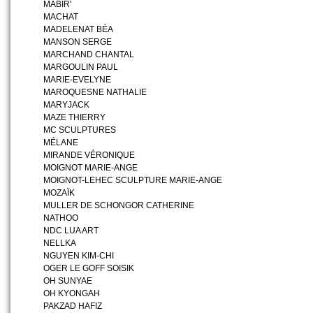
MABIR'
MACHAT
MADELENAT BÉA
MANSON SERGE
MARCHAND CHANTAL
MARGOULIN PAUL
MARIE-EVELYNE
MAROQUESNE NATHALIE
MARYJACK
MAZE THIERRY
MC SCULPTURES
MÉLANE
MIRANDE VÉRONIQUE
MOIGNOT MARIE-ANGE
MOIGNOT-LEHEC SCULPTURE MARIE-ANGE
MOZAÏK
MULLER DE SCHONGOR CATHERINE
NATHOO
NDC LUA ART
NELLKA
NGUYEN KIM-CHI
OGER LE GOFF SOISIK
OH SUNYAE
OH KYONGAH
PAKZAD HAFIZ