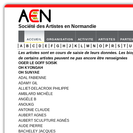
Société des Artistes en Normandie
ACCUEIL
ORGANISATION
ACTIVITE
ARTISTES
PARTE
|
|
|
|
|
|
|
|
|
|
|
|
|
|
|
|
|
|
|
A
B
C
D
E
F
G
H
J
K
L
M
N
O
P
R
S
T
U
Les artistes sont en cours de saisie de leurs données. Les bio
de certains artistes peuvent ne pas encore être renseignées
OGER LE GOFF SOISIK
OH KYONGAH
OH SUNYAE
ADAL FABIENNE
ADAMY GIL
ALLIET-DELACROIX PHILIPPE
AMBLARD MICHÈLE
ANGÈLE B
ANOUKG
ANTONIE CLAUDE
AUBERT AGNES
AUBERT SCULPTURE AGNÉS
AUDE PIERRE
BACHELEY JACQUES