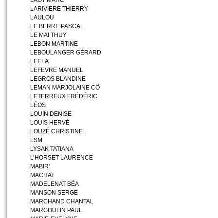
LAOT MARC
LARIVIERE THIERRY
LAULOU
LE BERRE PASCAL
LE MAI THUY
LEBON MARTINE
LEBOULANGER GÉRARD
LEELA
LEFEVRE MANUEL
LEGROS BLANDINE
LEMAN MARJOLAINE CÔ
LETERREUX FRÉDÉRIC
LÉOS
LOUIN DENISE
LOUIS HERVÉ
LOUZÉ CHRISTINE
LSM
LYSAK TATIANA
L’HORSET LAURENCE
MABIR'
MACHAT
MADELENAT BÉA
MANSON SERGE
MARCHAND CHANTAL
MARGOULIN PAUL