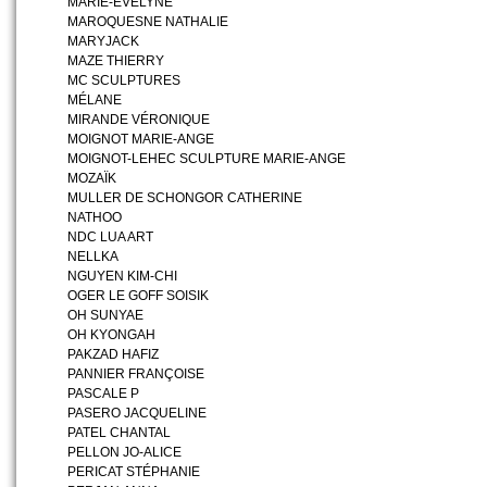
MARIE-EVELYNE
MAROQUESNE NATHALIE
MARYJACK
MAZE THIERRY
MC SCULPTURES
MÉLANE
MIRANDE VÉRONIQUE
MOIGNOT MARIE-ANGE
MOIGNOT-LEHEC SCULPTURE MARIE-ANGE
MOZAÏK
MULLER DE SCHONGOR CATHERINE
NATHOO
NDC LUA ART
NELLKA
NGUYEN KIM-CHI
OGER LE GOFF SOISIK
OH SUNYAE
OH KYONGAH
PAKZAD HAFIZ
PANNIER FRANÇOISE
PASCALE P
PASERO JACQUELINE
PATEL CHANTAL
PELLON JO-ALICE
PERICAT STÉPHANIE