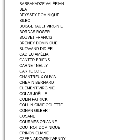
BARBAKADZE VALÉRIAN
BEA
BEYSSEY DOMINIQUE
BILBO
BOISGERAULT VIRGINIE
BORDAS ROGER
BOUVET FRANCIS
BRENEY DOMINIQUE
BUTAVAND DIDIER
CADIEU AMÉLIA
CANTER BRIENS
CARNET NELLY
CARRE ODILE
CHANTREUX OLIVIA
CHEMIN BERNARD
CLEMENT VIRGINIE
COLAS JOËLLE
COLIN PATRICK
COLLIN-GIMIE COLETTE
CONAN GILBERT
COSANE
COURMES ORIANNE
COUTROT DOMINIQUE
CRINON ELIANE
CZERNIAKOWSKI WENDY