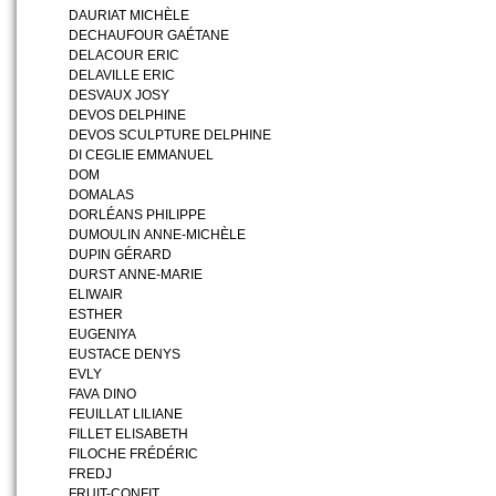
DAURIAT MICHÈLE
DECHAUFOUR GAÉTANE
DELACOUR ERIC
DELAVILLE ERIC
DESVAUX JOSY
DEVOS DELPHINE
DEVOS SCULPTURE DELPHINE
DI CEGLIE EMMANUEL
DOM
DOMALAS
DORLÉANS PHILIPPE
DUMOULIN ANNE-MICHÈLE
DUPIN GÉRARD
DURST ANNE-MARIE
ELIWAIR
ESTHER
EUGENIYA
EUSTACE DENYS
EVLY
FAVA DINO
FEUILLAT LILIANE
FILLET ELISABETH
FILOCHE FRÉDÉRIC
FREDJ
FRUIT-CONFIT