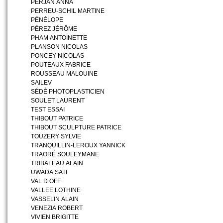
PERJAN ANNA
PERREU-SCHIL MARTINE
PÉNÉLOPE
PÉREZ JÉRÔME
PHAM ANTOINETTE
PLANSON NICOLAS
PONCEY NICOLAS
POUTEAUX FABRICE
ROUSSEAU MALOUINE
SAILEV
SÉDÉ PHOTOPLASTICIEN
SOULET LAURENT
TEST ESSAI
THIBOUT PATRICE
THIBOUT SCULPTURE PATRICE
TOUZERY SYLVIE
TRANQUILLIN-LEROUX YANNICK
TRAORÉ SOULEYMANE
TRIBALEAU ALAIN
UWADA SATI
VAL D OFF
VALLEE LOTHINE
VASSELIN ALAIN
VENEZIA ROBERT
VIVIEN BRIGITTE