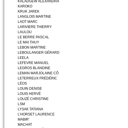
KALADGEW ALEXANDRA
KAROKO
KRUK JAREK
LANGLOIS MARTINE
LAOT MARC
LARIVIERE THIERRY
LAULOU
LE BERRE PASCAL
LE MAI THUY
LEBON MARTINE
LEBOULANGER GÉRARD
LEELA
LEFEVRE MANUEL
LEGROS BLANDINE
LEMAN MARJOLAINE CÔ
LETERREUX FRÉDÉRIC
LÉOS
LOUIN DENISE
LOUIS HERVÉ
LOUZÉ CHRISTINE
LSM
LYSAK TATIANA
L’HORSET LAURENCE
MABIR'
MACHAT