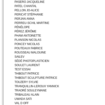
PASERO JACQUELINE
PATEL CHANTAL
PELLON JO-ALICE
PERICAT STÉPHANIE
PERJAN ANNA
PERREU-SCHIL MARTINE
PÉNÉLOPE
PÉREZ JÉRÔME
PHAM ANTOINETTE
PLANSON NICOLAS
PONCEY NICOLAS
POUTEAUX FABRICE
ROUSSEAU MALOUINE
SAILEV
SÉDÉ PHOTOPLASTICIEN
SOULET LAURENT
TEST ESSAI
THIBOUT PATRICE
THIBOUT SCULPTURE PATRICE
TOUZERY SYLVIE
TRANQUILLIN-LEROUX YANNICK
TRAORÉ SOULEYMANE
TRIBALEAU ALAIN
UWADA SATI
VAL D OFF