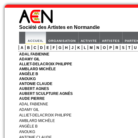
Société des Artistes en Normandie
ACCUEIL
ORGANISATION
ACTIVITE
ARTISTES
PARTE
|
|
|
|
|
|
|
|
|
|
|
|
|
|
|
|
|
|
|
A
B
C
D
E
F
G
H
J
K
L
M
N
O
P
R
S
T
U
ADAL FABIENNE
ADAMY GIL
ALLIET-DELACROIX PHILIPPE
AMBLARD MICHÈLE
ANGÈLE B
ANOUKG
ANTONIE CLAUDE
AUBERT AGNES
AUBERT SCULPTURE AGNÉS
AUDE PIERRE
ADAL FABIENNE
ADAMY GIL
ALLIET-DELACROIX PHILIPPE
AMBLARD MICHÈLE
ANGÈLE B
ANOUKG
ANTONIE CLAUDE