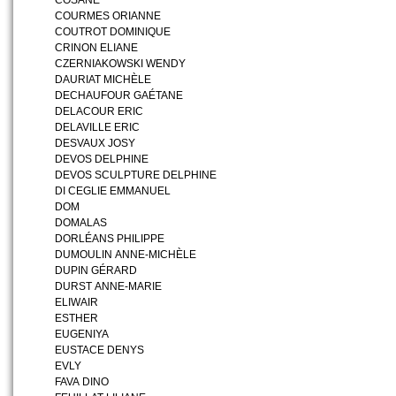
COSANE
COURMES ORIANNE
COUTROT DOMINIQUE
CRINON ELIANE
CZERNIAKOWSKI WENDY
DAURIAT MICHÈLE
DECHAUFOUR GAÉTANE
DELACOUR ERIC
DELAVILLE ERIC
DESVAUX JOSY
DEVOS DELPHINE
DEVOS SCULPTURE DELPHINE
DI CEGLIE EMMANUEL
DOM
DOMALAS
DORLÉANS PHILIPPE
DUMOULIN ANNE-MICHÈLE
DUPIN GÉRARD
DURST ANNE-MARIE
ELIWAIR
ESTHER
EUGENIYA
EUSTACE DENYS
EVLY
FAVA DINO