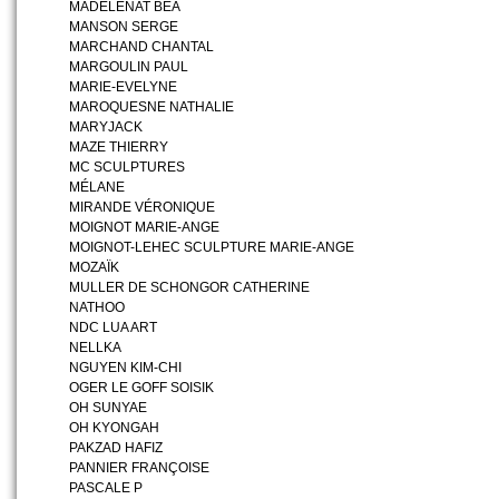
MADELENAT BÉA
MANSON SERGE
MARCHAND CHANTAL
MARGOULIN PAUL
MARIE-EVELYNE
MAROQUESNE NATHALIE
MARYJACK
MAZE THIERRY
MC SCULPTURES
MÉLANE
MIRANDE VÉRONIQUE
MOIGNOT MARIE-ANGE
MOIGNOT-LEHEC SCULPTURE MARIE-ANGE
MOZAÏK
MULLER DE SCHONGOR CATHERINE
NATHOO
NDC LUA ART
NELLKA
NGUYEN KIM-CHI
OGER LE GOFF SOISIK
OH SUNYAE
OH KYONGAH
PAKZAD HAFIZ
PANNIER FRANÇOISE
PASCALE P