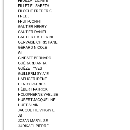
FEUILLAT LILIANE
FILLET ELISABETH
FILOCHE FRÉDÉRIC
FREDJ
FRUIT-CONFIT
GAUTIER HENRY
GAUTIER DANIEL
GAUTIER CATHERINE
GERVAISE CHRISTIANE
GÉRARD NICOLE
GIL
GINESTE BERNARD
GUÉRARD ANITA
GUÉZET YVES
GUILLERM SYLVIE
HAFLIGER IRÈNE
HENRY PATRICK
HÉBERT PATRICK
HOLOPHERNE YVELISE
HUBERT JACQUELINE
HUET ALAIN
JACQUETTE VIRGINIE
JB
JOZAN MARYLISE
JUDIKAEL PIERRE