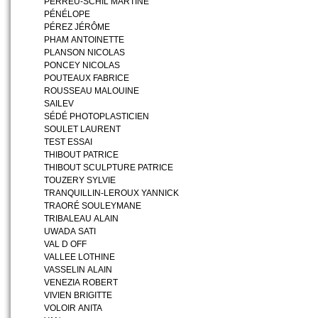
PERREU-SCHIL MARTINE
PÉNÉLOPE
PÉREZ JÉRÔME
PHAM ANTOINETTE
PLANSON NICOLAS
PONCEY NICOLAS
POUTEAUX FABRICE
ROUSSEAU MALOUINE
SAILEV
SÉDÉ PHOTOPLASTICIEN
SOULET LAURENT
TEST ESSAI
THIBOUT PATRICE
THIBOUT SCULPTURE PATRICE
TOUZERY SYLVIE
TRANQUILLIN-LEROUX YANNICK
TRAORÉ SOULEYMANE
TRIBALEAU ALAIN
UWADA SATI
VAL D OFF
VALLEE LOTHINE
VASSELIN ALAIN
VENEZIA ROBERT
VIVIEN BRIGITTE
VOLOIR ANITA