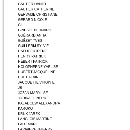
GAUTIER DANIEL
GAUTIER CATHERINE
GERVAISE CHRISTIANE
GÉRARD NICOLE
GIL
GINESTE BERNARD
GUÉRARD ANITA
GUÉZET YVES
GUILLERM SYLVIE
HAFLIGER IRÈNE
HENRY PATRICK
HÉBERT PATRICK
HOLOPHERNE YVELISE
HUBERT JACQUELINE
HUET ALAIN
JACQUETTE VIRGINIE
JB
JOZAN MARYLISE
JUDIKAEL PIERRE
KALADGEW ALEXANDRA
KAROKO
KRUK JAREK
LANGLOIS MARTINE
LAOT MARC
LARIVIERE THIERRY