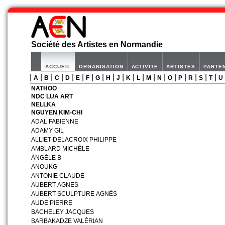
Société des Artistes en Normandie
ACCUEIL
ORGANISATION
ACTIVITE
ARTISTES
PARTE
|
|
|
|
|
|
|
|
|
|
|
|
|
|
|
|
|
|
|
A
B
C
D
E
F
G
H
J
K
L
M
N
O
P
R
S
T
U
NATHOO
NDC LUA ART
NELLKA
NGUYEN KIM-CHI
ADAL FABIENNE
ADAMY GIL
ALLIET-DELACROIX PHILIPPE
AMBLARD MICHÈLE
ANGÈLE B
ANOUKG
ANTONIE CLAUDE
AUBERT AGNES
AUBERT SCULPTURE AGNÉS
AUDE PIERRE
BACHELEY JACQUES
BARBAKADZE VALÉRIAN