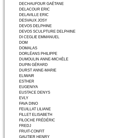
DECHAUFOUR GAÉTANE
DELACOUR ERIC
DELAVILLE ERIC
DESVAUX JOSY
DEVOS DELPHINE
DEVOS SCULPTURE DELPHINE
DI CEGLIE EMMANUEL
DOM
DOMALAS
DORLÉANS PHILIPPE
DUMOULIN ANNE-MICHÈLE
DUPIN GÉRARD
DURST ANNE-MARIE
ELIWAIR
ESTHER
EUGENIYA
EUSTACE DENYS
EVLY
FAVA DINO
FEUILLAT LILIANE
FILLET ELISABETH
FILOCHE FRÉDÉRIC
FREDJ
FRUIT-CONFIT
GAUTIER HENRY