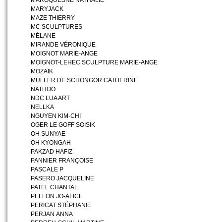
MAROQUESNE NATHALIE
MARYJACK
MAZE THIERRY
MC SCULPTURES
MÉLANE
MIRANDE VÉRONIQUE
MOIGNOT MARIE-ANGE
MOIGNOT-LEHEC SCULPTURE MARIE-ANGE
MOZAÏK
MULLER DE SCHONGOR CATHERINE
NATHOO
NDC LUA ART
NELLKA
NGUYEN KIM-CHI
OGER LE GOFF SOISIK
OH SUNYAE
OH KYONGAH
PAKZAD HAFIZ
PANNIER FRANÇOISE
PASCALE P
PASERO JACQUELINE
PATEL CHANTAL
PELLON JO-ALICE
PERICAT STÉPHANIE
PERJAN ANNA