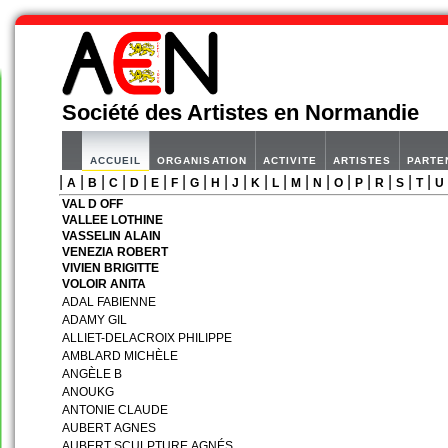
Société des Artistes en Normandie
ACCUEIL
ORGANISATION
ACTIVITE
ARTISTES
PARTE
|
|
|
|
|
|
|
|
|
|
|
|
|
|
|
|
|
|
|
A
B
C
D
E
F
G
H
J
K
L
M
N
O
P
R
S
T
U
VAL D OFF
VALLEE LOTHINE
VASSELIN ALAIN
VENEZIA ROBERT
VIVIEN BRIGITTE
VOLOIR ANITA
ADAL FABIENNE
ADAMY GIL
ALLIET-DELACROIX PHILIPPE
AMBLARD MICHÈLE
ANGÈLE B
ANOUKG
ANTONIE CLAUDE
AUBERT AGNES
AUBERT SCULPTURE AGNÉS