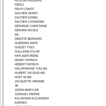
FILOCHE FRÉDÉRIC
FREDJ
FRUIT-CONFIT
GAUTIER HENRY
GAUTIER DANIEL
GAUTIER CATHERINE
GERVAISE CHRISTIANE
GÉRARD NICOLE
GIL
GINESTE BERNARD
GUÉRARD ANITA
GUÉZET YVES
GUILLERM SYLVIE
HAFLIGER IRÈNE
HENRY PATRICK
HÉBERT PATRICK
HOLOPHERNE YVELISE
HUBERT JACQUELINE
HUET ALAIN
JACQUETTE VIRGINIE
JB
JOZAN MARYLISE
JUDIKAEL PIERRE
KALADGEW ALEXANDRA
KAROKO