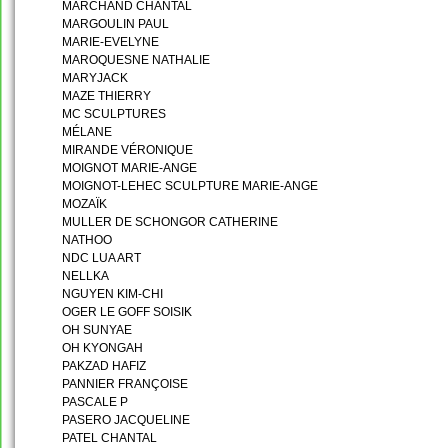
MARCHAND CHANTAL
MARGOULIN PAUL
MARIE-EVELYNE
MAROQUESNE NATHALIE
MARYJACK
MAZE THIERRY
MC SCULPTURES
MÉLANE
MIRANDE VÉRONIQUE
MOIGNOT MARIE-ANGE
MOIGNOT-LEHEC SCULPTURE MARIE-ANGE
MOZAÏK
MULLER DE SCHONGOR CATHERINE
NATHOO
NDC LUA ART
NELLKA
NGUYEN KIM-CHI
OGER LE GOFF SOISIK
OH SUNYAE
OH KYONGAH
PAKZAD HAFIZ
PANNIER FRANÇOISE
PASCALE P
PASERO JACQUELINE
PATEL CHANTAL