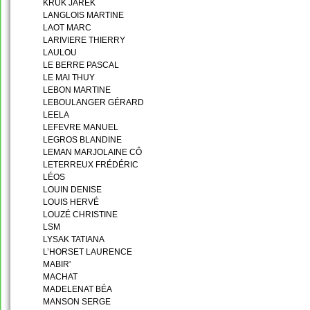
KRUK JAREK
LANGLOIS MARTINE
LAOT MARC
LARIVIERE THIERRY
LAULOU
LE BERRE PASCAL
LE MAI THUY
LEBON MARTINE
LEBOULANGER GÉRARD
LEELA
LEFEVRE MANUEL
LEGROS BLANDINE
LEMAN MARJOLAINE CÔ
LETERREUX FRÉDÉRIC
LÉOS
LOUIN DENISE
LOUIS HERVÉ
LOUZÉ CHRISTINE
LSM
LYSAK TATIANA
L’HORSET LAURENCE
MABIR'
MACHAT
MADELENAT BÉA
MANSON SERGE