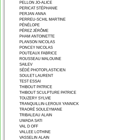
PELLON JO-ALICE
PERICAT STÉPHANIE
PERJAN ANNA
PERREU-SCHIL MARTINE
PÉNÉLOPE
PÉREZ JÉRÔME
PHAM ANTOINETTE
PLANSON NICOLAS
PONCEY NICOLAS
POUTEAUX FABRICE
ROUSSEAU MALOUINE
SAILEV
SÉDÉ PHOTOPLASTICIEN
SOULET LAURENT
TEST ESSAI
THIBOUT PATRICE
THIBOUT SCULPTURE PATRICE
TOUZERY SYLVIE
TRANQUILLIN-LEROUX YANNICK
TRAORÉ SOULEYMANE
TRIBALEAU ALAIN
UWADA SATI
VAL D OFF
VALLEE LOTHINE
VASSELIN ALAIN