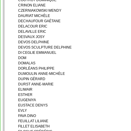
CRINON ELIANE
CZERNIAKOWSKI WENDY
DAURIAT MICHÈLE
DECHAUFOUR GAÉTANE
DELACOUR ERIC
DELAVILLE ERIC
DESVAUX JOSY
DEVOS DELPHINE
DEVOS SCULPTURE DELPHINE
DI CEGLIE EMMANUEL
DOM
DOMALAS
DORLÉANS PHILIPPE
DUMOULIN ANNE-MICHÈLE
DUPIN GÉRARD
DURST ANNE-MARIE
ELIWAIR
ESTHER
EUGENIYA
EUSTACE DENYS
EVLY
FAVA DINO
FEUILLAT LILIANE
FILLET ELISABETH