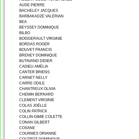
AUDE PIERRE
BACHELEY JACQUES
BARBAKADZE VALÉRIAN
BEA
BEYSSEY DOMINIQUE
BILBO
BOISGERAULT VIRGINIE
BORDAS ROGER
BOUVET FRANCIS
BRENEY DOMINIQUE
BUTAVAND DIDIER
CADIEU AMÉLIA
CANTER BRIENS
CARNET NELLY
CARRE ODILE
CHANTREUX OLIVIA
CHEMIN BERNARD
CLEMENT VIRGINIE
COLAS JOËLLE
COLIN PATRICK
COLLIN-GIMIE COLETTE
CONAN GILBERT
COSANE
COURMES ORIANNE
COUTROT DOMINIQUE