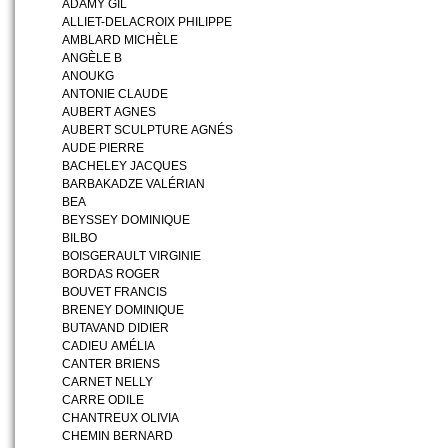
ADAMY GIL
ALLIET-DELACROIX PHILIPPE
AMBLARD MICHÈLE
ANGÈLE B
ANOUKG
ANTONIE CLAUDE
AUBERT AGNES
AUBERT SCULPTURE AGNÉS
AUDE PIERRE
BACHELEY JACQUES
BARBAKADZE VALÉRIAN
BEA
BEYSSEY DOMINIQUE
BILBO
BOISGERAULT VIRGINIE
BORDAS ROGER
BOUVET FRANCIS
BRENEY DOMINIQUE
BUTAVAND DIDIER
CADIEU AMÉLIA
CANTER BRIENS
CARNET NELLY
CARRE ODILE
CHANTREUX OLIVIA
CHEMIN BERNARD