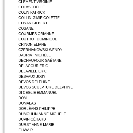
CLEMENT VIRGINIE
COLAS JOËLLE
COLIN PATRICK
COLLIN-GIMIE COLETTE
CONAN GILBERT
COSANE
COURMES ORIANNE
COUTROT DOMINIQUE
CRINON ELIANE
CZERNIAKOWSKI WENDY
DAURIAT MICHÈLE
DECHAUFOUR GAÉTANE
DELACOUR ERIC
DELAVILLE ERIC
DESVAUX JOSY
DEVOS DELPHINE
DEVOS SCULPTURE DELPHINE
DI CEGLIE EMMANUEL
DOM
DOMALAS
DORLÉANS PHILIPPE
DUMOULIN ANNE-MICHÈLE
DUPIN GÉRARD
DURST ANNE-MARIE
ELIWAIR