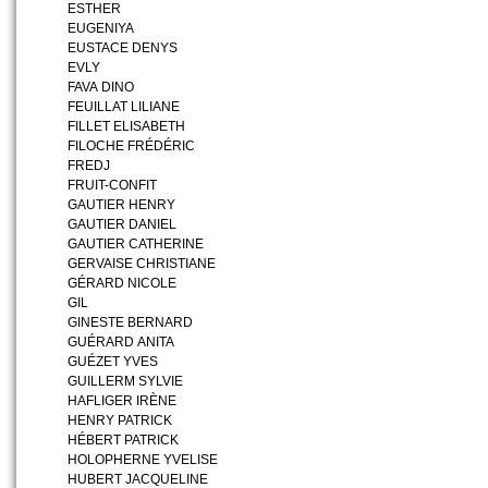
ESTHER
EUGENIYA
EUSTACE DENYS
EVLY
FAVA DINO
FEUILLAT LILIANE
FILLET ELISABETH
FILOCHE FRÉDÉRIC
FREDJ
FRUIT-CONFIT
GAUTIER HENRY
GAUTIER DANIEL
GAUTIER CATHERINE
GERVAISE CHRISTIANE
GÉRARD NICOLE
GIL
GINESTE BERNARD
GUÉRARD ANITA
GUÉZET YVES
GUILLERM SYLVIE
HAFLIGER IRÈNE
HENRY PATRICK
HÉBERT PATRICK
HOLOPHERNE YVELISE
HUBERT JACQUELINE