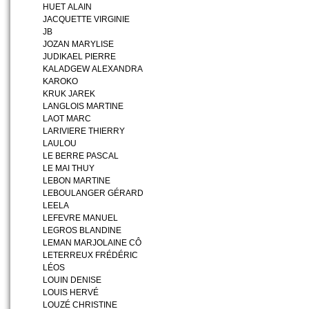
HUET ALAIN
JACQUETTE VIRGINIE
JB
JOZAN MARYLISE
JUDIKAEL PIERRE
KALADGEW ALEXANDRA
KAROKO
KRUK JAREK
LANGLOIS MARTINE
LAOT MARC
LARIVIERE THIERRY
LAULOU
LE BERRE PASCAL
LE MAI THUY
LEBON MARTINE
LEBOULANGER GÉRARD
LEELA
LEFEVRE MANUEL
LEGROS BLANDINE
LEMAN MARJOLAINE CÔ
LETERREUX FRÉDÉRIC
LÉOS
LOUIN DENISE
LOUIS HERVÉ
LOUZÉ CHRISTINE