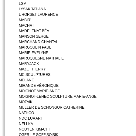
LSM
LYSAK TATIANA
L’HORSET LAURENCE
MABIR'
MACHAT
MADELENAT BÉA
MANSON SERGE
MARCHAND CHANTAL
MARGOULIN PAUL
MARIE-EVELYNE
MAROQUESNE NATHALIE
MARYJACK
MAZE THIERRY
MC SCULPTURES
MÉLANE
MIRANDE VÉRONIQUE
MOIGNOT MARIE-ANGE
MOIGNOT-LEHEC SCULPTURE MARIE-ANGE
MOZAÏK
MULLER DE SCHONGOR CATHERINE
NATHOO
NDC LUA ART
NELLKA
NGUYEN KIM-CHI
OGER LE GOFF SOISIK