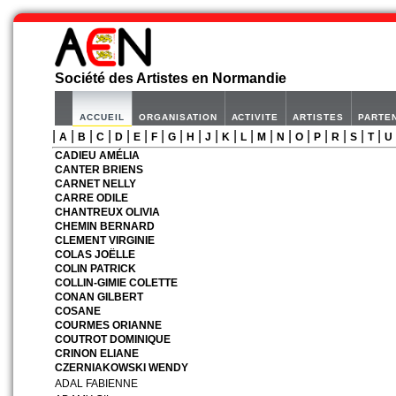
Société des Artistes en Normandie
ACCUEIL
ORGANISATION
ACTIVITE
ARTISTES
PARTE
|
|
|
|
|
|
|
|
|
|
|
|
|
|
|
|
|
|
|
A
B
C
D
E
F
G
H
J
K
L
M
N
O
P
R
S
T
U
CADIEU AMÉLIA
CANTER BRIENS
CARNET NELLY
CARRE ODILE
CHANTREUX OLIVIA
CHEMIN BERNARD
CLEMENT VIRGINIE
COLAS JOËLLE
COLIN PATRICK
COLLIN-GIMIE COLETTE
CONAN GILBERT
COSANE
COURMES ORIANNE
COUTROT DOMINIQUE
CRINON ELIANE
CZERNIAKOWSKI WENDY
ADAL FABIENNE