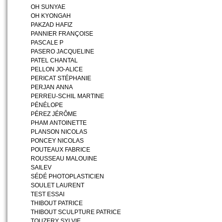
OH SUNYAE
OH KYONGAH
PAKZAD HAFIZ
PANNIER FRANÇOISE
PASCALE P
PASERO JACQUELINE
PATEL CHANTAL
PELLON JO-ALICE
PERICAT STÉPHANIE
PERJAN ANNA
PERREU-SCHIL MARTINE
PÉNÉLOPE
PÉREZ JÉRÔME
PHAM ANTOINETTE
PLANSON NICOLAS
PONCEY NICOLAS
POUTEAUX FABRICE
ROUSSEAU MALOUINE
SAILEV
SÉDÉ PHOTOPLASTICIEN
SOULET LAURENT
TEST ESSAI
THIBOUT PATRICE
THIBOUT SCULPTURE PATRICE
TOUZERY SYLVIE