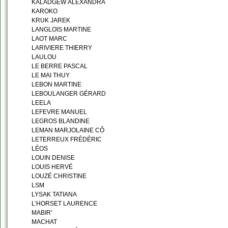
KALADGEW ALEXANDRA
KAROKO
KRUK JAREK
LANGLOIS MARTINE
LAOT MARC
LARIVIERE THIERRY
LAULOU
LE BERRE PASCAL
LE MAI THUY
LEBON MARTINE
LEBOULANGER GÉRARD
LEELA
LEFEVRE MANUEL
LEGROS BLANDINE
LEMAN MARJOLAINE CÔ
LETERREUX FRÉDÉRIC
LÉOS
LOUIN DENISE
LOUIS HERVÉ
LOUZÉ CHRISTINE
LSM
LYSAK TATIANA
L’HORSET LAURENCE
MABIR'
MACHAT