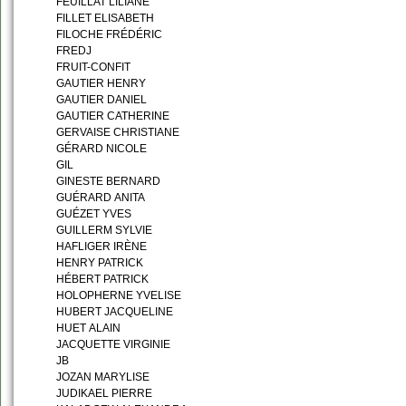
FEUILLAT LILIANE
FILLET ELISABETH
FILOCHE FRÉDÉRIC
FREDJ
FRUIT-CONFIT
GAUTIER HENRY
GAUTIER DANIEL
GAUTIER CATHERINE
GERVAISE CHRISTIANE
GÉRARD NICOLE
GIL
GINESTE BERNARD
GUÉRARD ANITA
GUÉZET YVES
GUILLERM SYLVIE
HAFLIGER IRÈNE
HENRY PATRICK
HÉBERT PATRICK
HOLOPHERNE YVELISE
HUBERT JACQUELINE
HUET ALAIN
JACQUETTE VIRGINIE
JB
JOZAN MARYLISE
JUDIKAEL PIERRE