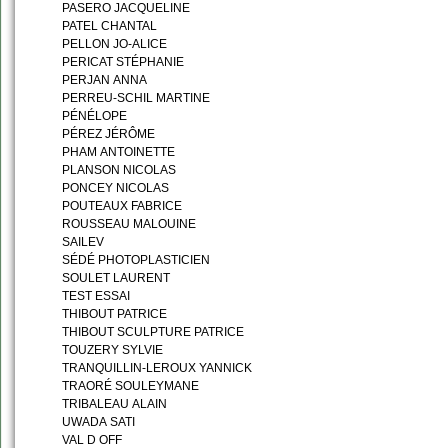
PASERO JACQUELINE
PATEL CHANTAL
PELLON JO-ALICE
PERICAT STÉPHANIE
PERJAN ANNA
PERREU-SCHIL MARTINE
PÉNÉLOPE
PÉREZ JÉRÔME
PHAM ANTOINETTE
PLANSON NICOLAS
PONCEY NICOLAS
POUTEAUX FABRICE
ROUSSEAU MALOUINE
SAILEV
SÉDÉ PHOTOPLASTICIEN
SOULET LAURENT
TEST ESSAI
THIBOUT PATRICE
THIBOUT SCULPTURE PATRICE
TOUZERY SYLVIE
TRANQUILLIN-LEROUX YANNICK
TRAORÉ SOULEYMANE
TRIBALEAU ALAIN
UWADA SATI
VAL D OFF