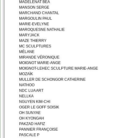
MADELENAT BÉA
MANSON SERGE
MARCHAND CHANTAL
MARGOULIN PAUL
MARIE-EVELYNE
MAROQUESNE NATHALIE
MARYJACK
MAZE THIERRY
MC SCULPTURES
MÉLANE
MIRANDE VÉRONIQUE
MOIGNOT MARIE-ANGE
MOIGNOT-LEHEC SCULPTURE MARIE-ANGE
MOZAÏK
MULLER DE SCHONGOR CATHERINE
NATHOO
NDC LUA ART
NELLKA
NGUYEN KIM-CHI
OGER LE GOFF SOISIK
OH SUNYAE
OH KYONGAH
PAKZAD HAFIZ
PANNIER FRANÇOISE
PASCALE P