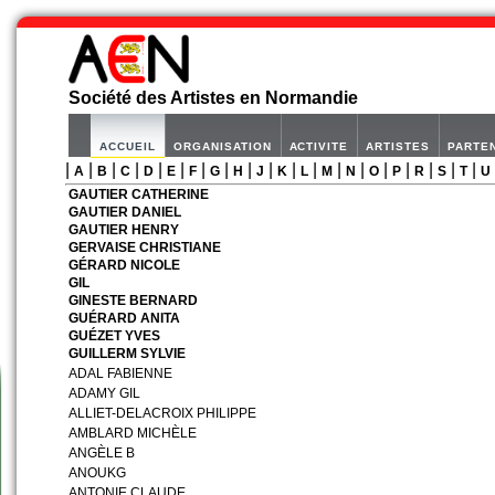
Société des Artistes en Normandie
ACCUEIL
ORGANISATION
ACTIVITE
ARTISTES
PARTE
|
|
|
|
|
|
|
|
|
|
|
|
|
|
|
|
|
|
|
A
B
C
D
E
F
G
H
J
K
L
M
N
O
P
R
S
T
U
GAUTIER CATHERINE
GAUTIER DANIEL
GAUTIER HENRY
GERVAISE CHRISTIANE
GÉRARD NICOLE
GIL
GINESTE BERNARD
GUÉRARD ANITA
GUÉZET YVES
GUILLERM SYLVIE
ADAL FABIENNE
ADAMY GIL
ALLIET-DELACROIX PHILIPPE
AMBLARD MICHÈLE
ANGÈLE B
ANOUKG
ANTONIE CLAUDE