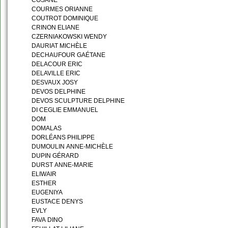
COSANE
COURMES ORIANNE
COUTROT DOMINIQUE
CRINON ELIANE
CZERNIAKOWSKI WENDY
DAURIAT MICHÈLE
DECHAUFOUR GAÉTANE
DELACOUR ERIC
DELAVILLE ERIC
DESVAUX JOSY
DEVOS DELPHINE
DEVOS SCULPTURE DELPHINE
DI CEGLIE EMMANUEL
DOM
DOMALAS
DORLÉANS PHILIPPE
DUMOULIN ANNE-MICHÈLE
DUPIN GÉRARD
DURST ANNE-MARIE
ELIWAIR
ESTHER
EUGENIYA
EUSTACE DENYS
EVLY
FAVA DINO