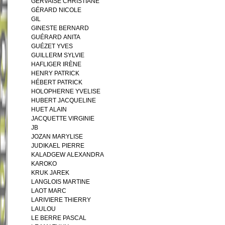
GERVAISE CHRISTIANE
GÉRARD NICOLE
GIL
GINESTE BERNARD
GUÉRARD ANITA
GUÉZET YVES
GUILLERM SYLVIE
HAFLIGER IRÈNE
HENRY PATRICK
HÉBERT PATRICK
HOLOPHERNE YVELISE
HUBERT JACQUELINE
HUET ALAIN
JACQUETTE VIRGINIE
JB
JOZAN MARYLISE
JUDIKAEL PIERRE
KALADGEW ALEXANDRA
KAROKO
KRUK JAREK
LANGLOIS MARTINE
LAOT MARC
LARIVIERE THIERRY
LAULOU
LE BERRE PASCAL