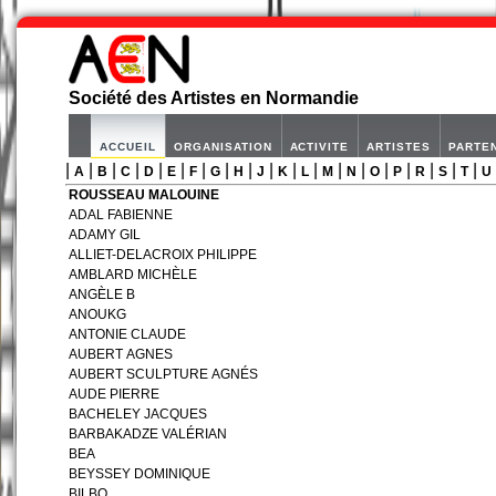
Société des Artistes en Normandie
ACCUEIL
ORGANISATION
ACTIVITE
ARTISTES
PARTE
|
|
|
|
|
|
|
|
|
|
|
|
|
|
|
|
|
|
|
A
B
C
D
E
F
G
H
J
K
L
M
N
O
P
R
S
T
U
ROUSSEAU MALOUINE
ADAL FABIENNE
ADAMY GIL
ALLIET-DELACROIX PHILIPPE
AMBLARD MICHÈLE
ANGÈLE B
ANOUKG
ANTONIE CLAUDE
AUBERT AGNES
AUBERT SCULPTURE AGNÉS
AUDE PIERRE
BACHELEY JACQUES
BARBAKADZE VALÉRIAN
BEA
BEYSSEY DOMINIQUE
BILBO