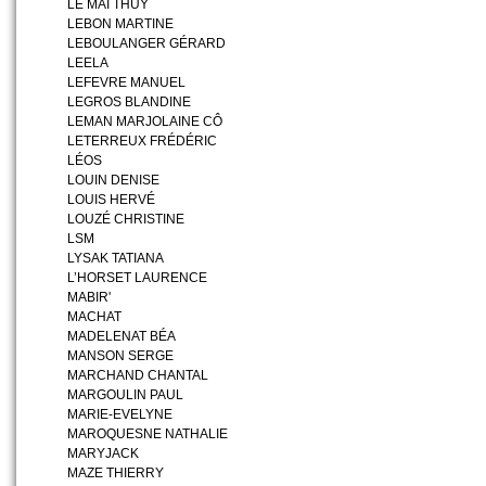
LE MAI THUY
LEBON MARTINE
LEBOULANGER GÉRARD
LEELA
LEFEVRE MANUEL
LEGROS BLANDINE
LEMAN MARJOLAINE CÔ
LETERREUX FRÉDÉRIC
LÉOS
LOUIN DENISE
LOUIS HERVÉ
LOUZÉ CHRISTINE
LSM
LYSAK TATIANA
L’HORSET LAURENCE
MABIR'
MACHAT
MADELENAT BÉA
MANSON SERGE
MARCHAND CHANTAL
MARGOULIN PAUL
MARIE-EVELYNE
MAROQUESNE NATHALIE
MARYJACK
MAZE THIERRY