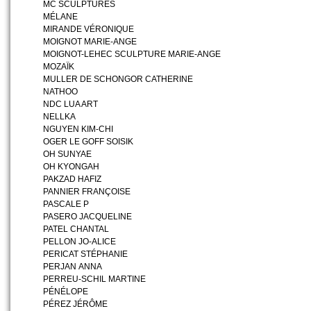
MC SCULPTURES
MÉLANE
MIRANDE VÉRONIQUE
MOIGNOT MARIE-ANGE
MOIGNOT-LEHEC SCULPTURE MARIE-ANGE
MOZAÏK
MULLER DE SCHONGOR CATHERINE
NATHOO
NDC LUA ART
NELLKA
NGUYEN KIM-CHI
OGER LE GOFF SOISIK
OH SUNYAE
OH KYONGAH
PAKZAD HAFIZ
PANNIER FRANÇOISE
PASCALE P
PASERO JACQUELINE
PATEL CHANTAL
PELLON JO-ALICE
PERICAT STÉPHANIE
PERJAN ANNA
PERREU-SCHIL MARTINE
PÉNÉLOPE
PÉREZ JÉRÔME