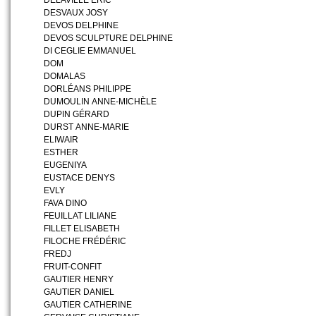
DELAVILLE ERIC
DESVAUX JOSY
DEVOS DELPHINE
DEVOS SCULPTURE DELPHINE
DI CEGLIE EMMANUEL
DOM
DOMALAS
DORLÉANS PHILIPPE
DUMOULIN ANNE-MICHÈLE
DUPIN GÉRARD
DURST ANNE-MARIE
ELIWAIR
ESTHER
EUGENIYA
EUSTACE DENYS
EVLY
FAVA DINO
FEUILLAT LILIANE
FILLET ELISABETH
FILOCHE FRÉDÉRIC
FREDJ
FRUIT-CONFIT
GAUTIER HENRY
GAUTIER DANIEL
GAUTIER CATHERINE