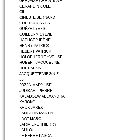
GERVAISE CHRISTIANE
GÉRARD NICOLE
GIL
GINESTE BERNARD
GUÉRARD ANITA
GUÉZET YVES
GUILLERM SYLVIE
HAFLIGER IRÈNE
HENRY PATRICK
HÉBERT PATRICK
HOLOPHERNE YVELISE
HUBERT JACQUELINE
HUET ALAIN
JACQUETTE VIRGINIE
JB
JOZAN MARYLISE
JUDIKAEL PIERRE
KALADGEW ALEXANDRA
KAROKO
KRUK JAREK
LANGLOIS MARTINE
LAOT MARC
LARIVIERE THIERRY
LAULOU
LE BERRE PASCAL