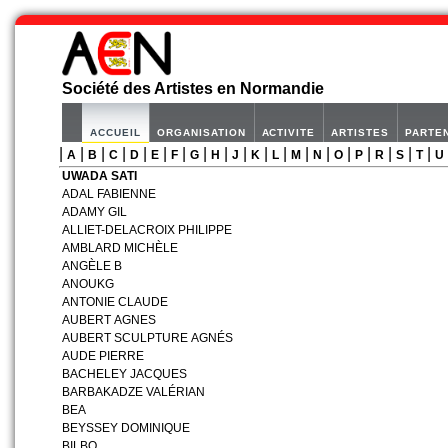
Société des Artistes en Normandie
ACCUEIL
ORGANISATION
ACTIVITE
ARTISTES
PARTE
|
|
|
|
|
|
|
|
|
|
|
|
|
|
|
|
|
|
|
A
B
C
D
E
F
G
H
J
K
L
M
N
O
P
R
S
T
U
UWADA SATI
ADAL FABIENNE
ADAMY GIL
ALLIET-DELACROIX PHILIPPE
AMBLARD MICHÈLE
ANGÈLE B
ANOUKG
ANTONIE CLAUDE
AUBERT AGNES
AUBERT SCULPTURE AGNÉS
AUDE PIERRE
BACHELEY JACQUES
BARBAKADZE VALÉRIAN
BEA
BEYSSEY DOMINIQUE
BILBO