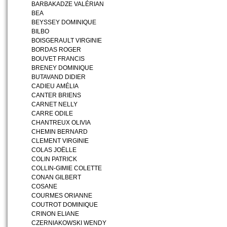
BARBAKADZE VALÉRIAN
BEA
BEYSSEY DOMINIQUE
BILBO
BOISGERAULT VIRGINIE
BORDAS ROGER
BOUVET FRANCIS
BRENEY DOMINIQUE
BUTAVAND DIDIER
CADIEU AMÉLIA
CANTER BRIENS
CARNET NELLY
CARRE ODILE
CHANTREUX OLIVIA
CHEMIN BERNARD
CLEMENT VIRGINIE
COLAS JOËLLE
COLIN PATRICK
COLLIN-GIMIE COLETTE
CONAN GILBERT
COSANE
COURMES ORIANNE
COUTROT DOMINIQUE
CRINON ELIANE
CZERNIAKOWSKI WENDY