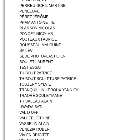
PERJAN ANNA
PERREU-SCHIL MARTINE
PÉNÉLOPE
PÉREZ JÉRÔME
PHAM ANTOINETTE
PLANSON NICOLAS
PONCEY NICOLAS
POUTEAUX FABRICE
ROUSSEAU MALOUINE
SAILEV
SÉDÉ PHOTOPLASTICIEN
SOULET LAURENT
TEST ESSAI
THIBOUT PATRICE
THIBOUT SCULPTURE PATRICE
TOUZERY SYLVIE
TRANQUILLIN-LEROUX YANNICK
TRAORÉ SOULEYMANE
TRIBALEAU ALAIN
UWADA SATI
VAL D OFF
VALLEE LOTHINE
VASSELIN ALAIN
VENEZIA ROBERT
VIVIEN BRIGITTE