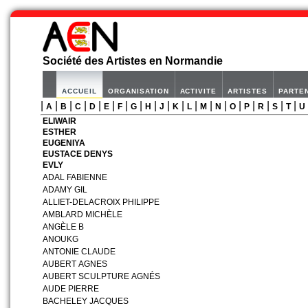
Société des Artistes en Normandie
ACCUEIL
ORGANISATION
ACTIVITE
ARTISTES
PARTE
|
|
|
|
|
|
|
|
|
|
|
|
|
|
|
|
|
|
|
A
B
C
D
E
F
G
H
J
K
L
M
N
O
P
R
S
T
U
ELIWAIR
ESTHER
EUGENIYA
EUSTACE DENYS
EVLY
ADAL FABIENNE
ADAMY GIL
ALLIET-DELACROIX PHILIPPE
AMBLARD MICHÈLE
ANGÈLE B
ANOUKG
ANTONIE CLAUDE
AUBERT AGNES
AUBERT SCULPTURE AGNÉS
AUDE PIERRE
BACHELEY JACQUES