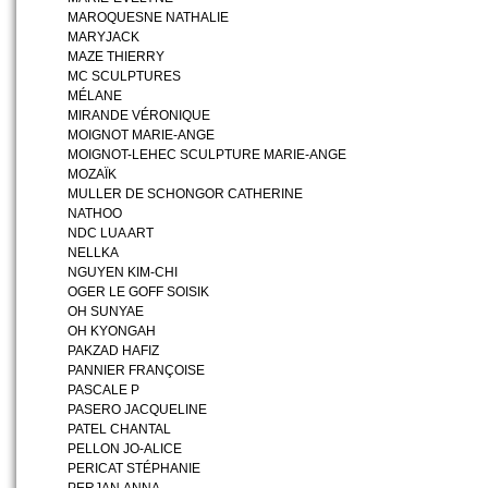
MAROQUESNE NATHALIE
MARYJACK
MAZE THIERRY
MC SCULPTURES
MÉLANE
MIRANDE VÉRONIQUE
MOIGNOT MARIE-ANGE
MOIGNOT-LEHEC SCULPTURE MARIE-ANGE
MOZAÏK
MULLER DE SCHONGOR CATHERINE
NATHOO
NDC LUA ART
NELLKA
NGUYEN KIM-CHI
OGER LE GOFF SOISIK
OH SUNYAE
OH KYONGAH
PAKZAD HAFIZ
PANNIER FRANÇOISE
PASCALE P
PASERO JACQUELINE
PATEL CHANTAL
PELLON JO-ALICE
PERICAT STÉPHANIE