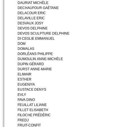
DAURIAT MICHÈLE
DECHAUFOUR GAÉTANE
DELACOUR ERIC
DELAVILLE ERIC
DESVAUX JOSY
DEVOS DELPHINE
DEVOS SCULPTURE DELPHINE
DI CEGLIE EMMANUEL
DOM
DOMALAS
DORLÉANS PHILIPPE
DUMOULIN ANNE-MICHÈLE
DUPIN GÉRARD
DURST ANNE-MARIE
ELIWAIR
ESTHER
EUGENIYA
EUSTACE DENYS
EVLY
FAVA DINO
FEUILLAT LILIANE
FILLET ELISABETH
FILOCHE FRÉDÉRIC
FREDJ
FRUIT-CONFIT