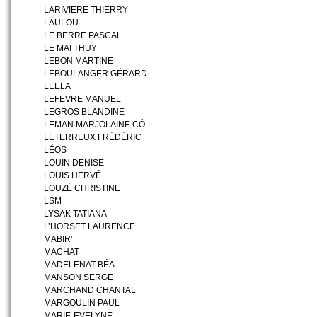
LARIVIERE THIERRY
LAULOU
LE BERRE PASCAL
LE MAI THUY
LEBON MARTINE
LEBOULANGER GÉRARD
LEELA
LEFEVRE MANUEL
LEGROS BLANDINE
LEMAN MARJOLAINE CÔ
LETERREUX FRÉDÉRIC
LÉOS
LOUIN DENISE
LOUIS HERVÉ
LOUZÉ CHRISTINE
LSM
LYSAK TATIANA
L’HORSET LAURENCE
MABIR'
MACHAT
MADELENAT BÉA
MANSON SERGE
MARCHAND CHANTAL
MARGOULIN PAUL
MARIE-EVELYNE