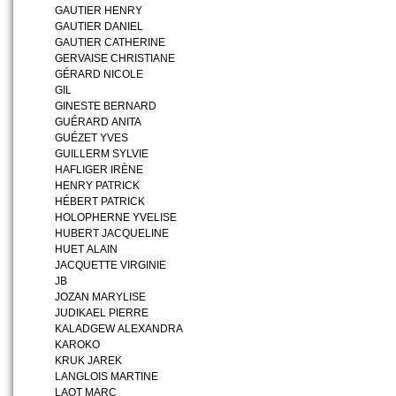
GAUTIER HENRY
GAUTIER DANIEL
GAUTIER CATHERINE
GERVAISE CHRISTIANE
GÉRARD NICOLE
GIL
GINESTE BERNARD
GUÉRARD ANITA
GUÉZET YVES
GUILLERM SYLVIE
HAFLIGER IRÈNE
HENRY PATRICK
HÉBERT PATRICK
HOLOPHERNE YVELISE
HUBERT JACQUELINE
HUET ALAIN
JACQUETTE VIRGINIE
JB
JOZAN MARYLISE
JUDIKAEL PIERRE
KALADGEW ALEXANDRA
KAROKO
KRUK JAREK
LANGLOIS MARTINE
LAOT MARC