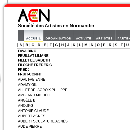
Société des Artistes en Normandie
ACCUEIL
ORGANISATION
ACTIVITE
ARTISTES
PARTE
|
|
|
|
|
|
|
|
|
|
|
|
|
|
|
|
|
|
|
A
B
C
D
E
F
G
H
J
K
L
M
N
O
P
R
S
T
U
FAVA DINO
FEUILLAT LILIANE
FILLET ELISABETH
FILOCHE FRÉDÉRIC
FREDJ
FRUIT-CONFIT
ADAL FABIENNE
ADAMY GIL
ALLIET-DELACROIX PHILIPPE
AMBLARD MICHÈLE
ANGÈLE B
ANOUKG
ANTONIE CLAUDE
AUBERT AGNES
AUBERT SCULPTURE AGNÉS
AUDE PIERRE