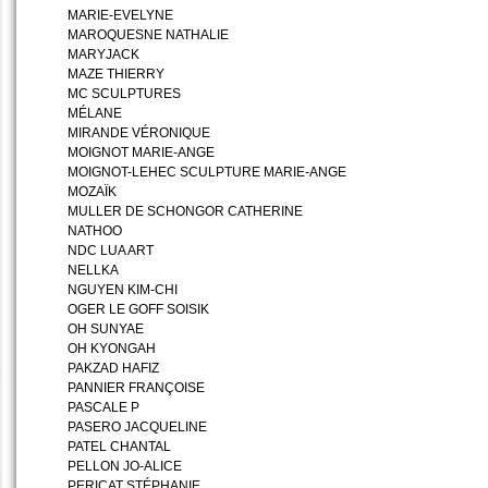
MARIE-EVELYNE
MAROQUESNE NATHALIE
MARYJACK
MAZE THIERRY
MC SCULPTURES
MÉLANE
MIRANDE VÉRONIQUE
MOIGNOT MARIE-ANGE
MOIGNOT-LEHEC SCULPTURE MARIE-ANGE
MOZAÏK
MULLER DE SCHONGOR CATHERINE
NATHOO
NDC LUA ART
NELLKA
NGUYEN KIM-CHI
OGER LE GOFF SOISIK
OH SUNYAE
OH KYONGAH
PAKZAD HAFIZ
PANNIER FRANÇOISE
PASCALE P
PASERO JACQUELINE
PATEL CHANTAL
PELLON JO-ALICE
PERICAT STÉPHANIE