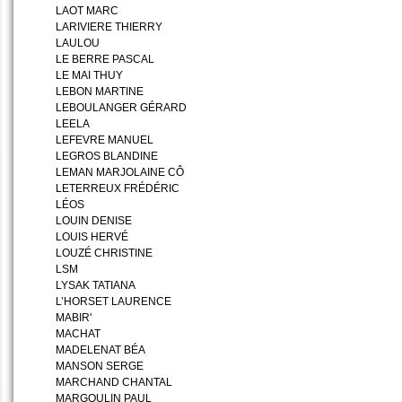
LAOT MARC
LARIVIERE THIERRY
LAULOU
LE BERRE PASCAL
LE MAI THUY
LEBON MARTINE
LEBOULANGER GÉRARD
LEELA
LEFEVRE MANUEL
LEGROS BLANDINE
LEMAN MARJOLAINE CÔ
LETERREUX FRÉDÉRIC
LÉOS
LOUIN DENISE
LOUIS HERVÉ
LOUZÉ CHRISTINE
LSM
LYSAK TATIANA
L’HORSET LAURENCE
MABIR'
MACHAT
MADELENAT BÉA
MANSON SERGE
MARCHAND CHANTAL
MARGOULIN PAUL