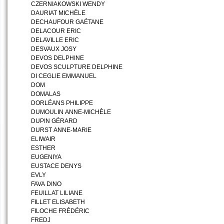
CZERNIAKOWSKI WENDY
DAURIAT MICHÈLE
DECHAUFOUR GAÉTANE
DELACOUR ERIC
DELAVILLE ERIC
DESVAUX JOSY
DEVOS DELPHINE
DEVOS SCULPTURE DELPHINE
DI CEGLIE EMMANUEL
DOM
DOMALAS
DORLÉANS PHILIPPE
DUMOULIN ANNE-MICHÈLE
DUPIN GÉRARD
DURST ANNE-MARIE
ELIWAIR
ESTHER
EUGENIYA
EUSTACE DENYS
EVLY
FAVA DINO
FEUILLAT LILIANE
FILLET ELISABETH
FILOCHE FRÉDÉRIC
FREDJ